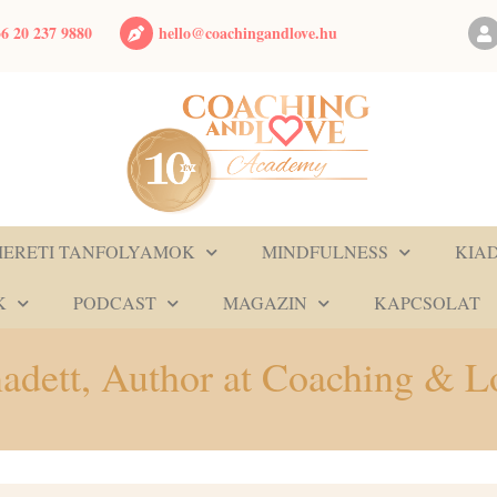
hello@coachingandlove.hu
6 20 237 9880
MERETI TANFOLYAMOK
MINDFULNESS
KIA
K
PODCAST
MAGAZIN
KAPCSOLAT
nadett, Author at Coaching & 