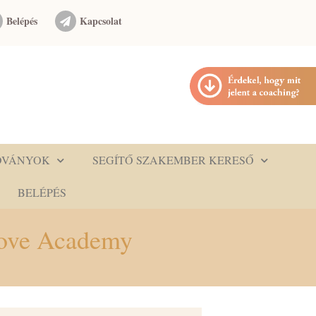
Belépés
Kapcsolat
DVÁNYOK
SEGÍTŐ SZAKEMBER KERESŐ
BELÉPÉS
Love Academy