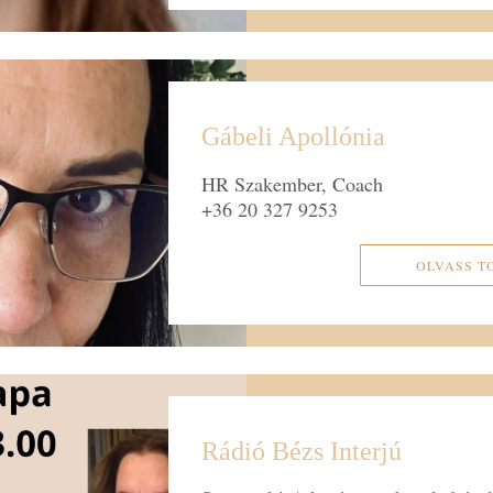
Gábeli Apollónia
HR Szakember, Coach
+36 20 327 9253
OLVASS T
Rádió Bézs Interjú