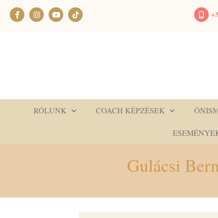
+3
RÓLUNK
COACH KÉPZÉSEK
ÖNIS
ESEMÉNYE
Gulácsi Ber