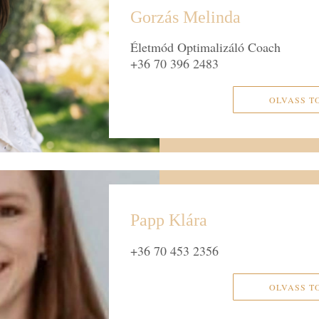
Gorzás Melinda
Életmód Optimalizáló Coach
+36 70 396 2483
OLVASS T
Papp Klára
+36 70 453 2356
OLVASS T