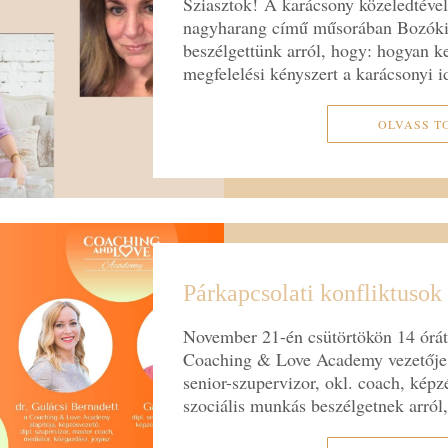
Sziasztok! A karácsony közeledtéve
nagyharang című műsorában Bozóki J
beszélgettünk arról, hogy: hogyan ke
megfelelési kényszert a karácsony
OLVASS T
Párkapcsolati konfliktusok
November 21-én csütörtökön 14 órátó
Coaching & Love Academy vezetője é
senior-szupervizor, okl. coach, képz
szociális munkás beszélgetnek arró