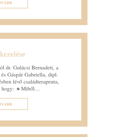
OVÁBB
 kezelése
l dr. Gulácsi Bernadett, a
s Gáspár Gabriella, dipl.
ésben lévő családterapeuta,
l, hogy: 🔸Miből…
OVÁBB