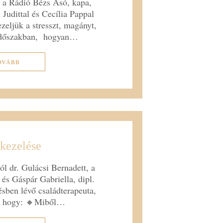
l a Rádió Bézs Ásó, kapa,
udittal és Cecília Pappal
zeljük a stresszt, magányt,
i időszakban, hogyan…
OVÁBB
 kezelése
l dr. Gulácsi Bernadett, a
s Gáspár Gabriella, dipl.
ésben lévő családterapeuta,
l, hogy: 🔸Miből…