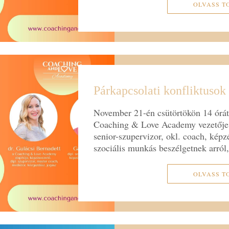
OLVASS T
Párkapcsolati konfliktusok
November 21-én csütörtökön 14 órátó
Coaching & Love Academy vezetője é
senior-szupervizor, okl. coach, képz
szociális munkás beszélgetnek arró
OLVASS T