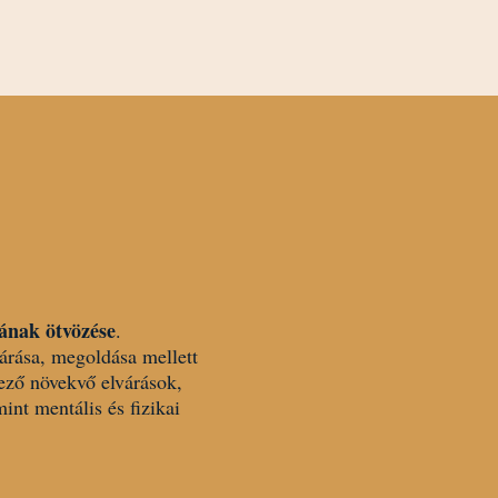
ának ötvözése
.
tárása, megoldása mellett
ező növekvő elvárások,
int mentális és fizikai