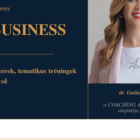
demy
USINESS
zerek, tematikus tréningek
sok
dr. Gulá
a COACHING 
alapítója