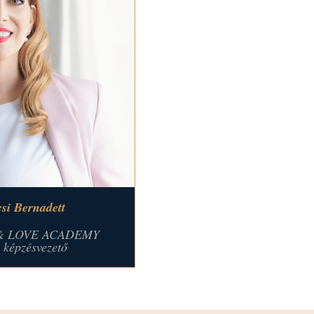
csi Bernadett
& LOVE ACADEMY
, képzésvezető