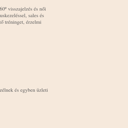
60º visszajelzés és női
skezeléssel, sales és
ő tréninget, érzelmi
szélnek és egyben üzleti