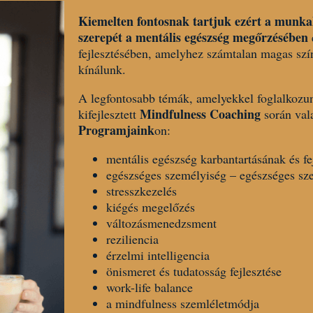
Kiemelten fontosnak tartjuk ezért a munk
szerepét a mentális egészség megőrzésében
fejlesztésében, amelyhez számtalan magas sz
kínálunk.
A legfontosabb témák, amelyekkel foglalkozun
Mindfulness Coaching
kifejlesztett
során va
Programjaink
on:
mentális egészség karbantartásának és fe
egészséges személyiség – egészséges sze
stresszkezelés
kiégés megelőzés
változásmenedzsment
reziliencia
érzelmi intelligencia
önismeret és tudatosság fejlesztése
work-life balance
a mindfulness szemléletmódja