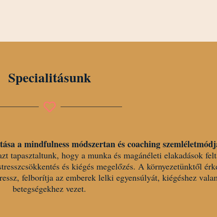
Specialitásunk
itása a
mindfulness módszertan és coaching szemléletmódj
azt tapasztaltunk, hogy a munka és magánéleti elakadások fel
tresszcsökkentés és kiégés megelőzés. A környezetünktől érk
ressz, felborítja az emberek lelki egyensúlyát, kiégéshez valam
betegségekhez vezet.