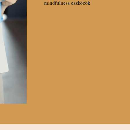
mindfulness eszközök