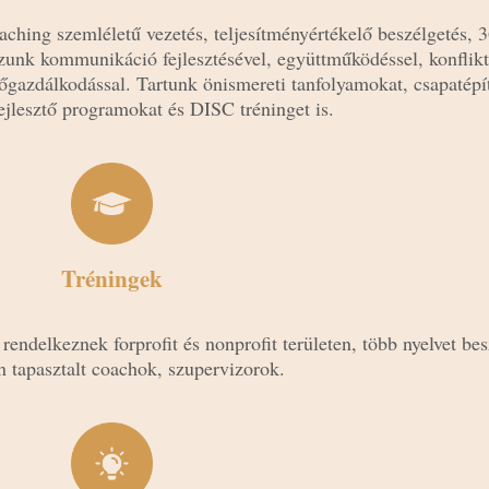
aching szemléletű vezetés, teljesítményértékelő beszélgetés, 3
zunk kommunikáció fejlesztésével, együttműködéssel, konfliktu
gazdálkodással. Tartunk önismereti tanfolyamokat, csapatépít
fejlesztő programokat és DISC tréninget is.
Tréningek
rendelkeznek forprofit és nonprofit területen, több nyelvet be
en tapasztalt coachok, szupervizorok.