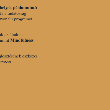
ahelyek példamutató
és a tudatosság
ínvonalú programot
k az általunk
Mindfulness
lamint
jlesztésének eszközei
rvezet