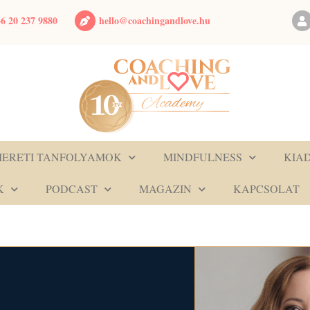
hello@coachingandlove.hu
6 20 237 9880
MERETI TANFOLYAMOK
MINDFULNESS
KIA
K
PODCAST
MAGAZIN
KAPCSOLAT