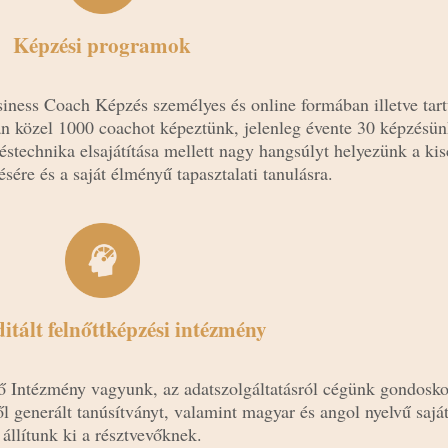
Képzési programok
iness Coach Képzés személyes és online formában illetve tart
 közel 1000 coachot képeztünk, jelenleg évente 30 képzésünk
technika elsajátítása mellett nagy hangsúlyt helyezünk a kis
ésére és a saját élményű tapasztalati tanulásra.
itált felnőttképzési intézmény
pző Intézmény vagyunk, az adatszolgáltatásról cégünk gondosk
l generált tanúsítványt, valamint magyar és angol nyelvű sajá
állítunk ki a résztvevőknek.