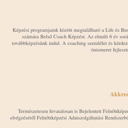
Képzési programjaink között megtalálható a Life és Bus
számára Belső Coach Képzést. Az elmúlt 6 év során
továbbképzésünk indul. A coaching szemlélet és kérdezés
önismeret fejleszt
Akkred
Természetesen hivatalosan is Bejelentett Felnőttké
elvégzéséről Felnőttképzési Adatszolgáltatási Rendszerbő