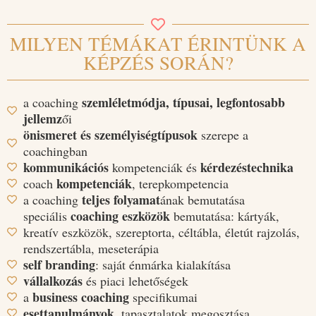
MILYEN TÉMÁKAT ÉRINTÜNK A
KÉPZÉS SORÁN?
szemléletmódja, típusai, legfontosabb
a coaching
jellemz
ői
önismeret és személyiségtípusok
szerepe a
coachingban
kommunikációs
kérdezéstechnika
kompetenciák és
kompetenciák
coach
, terepkompetencia
teljes folyamat
a coaching
ának bemutatása
coaching eszközök
speciális
bemutatása: kártyák,
kreatív eszközök, szereptorta, céltábla, életút rajzolás,
rendszertábla, meseterápia
self branding
: saját énmárka kialakítása
vállalkozás
és piaci lehetőségek
business coaching
a
specifikumai
esettanulmányok
, tapasztalatok megosztása.