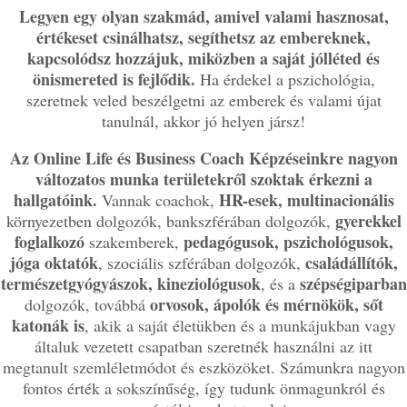
Legyen egy olyan szakmád, amivel valami hasznosat,
értékeset csinálhatsz, segíthetsz az embereknek,
kapcsolódsz hozzájuk, miközben a saját jólléted és
önismereted is fejlődik.
Ha érdekel a pszichológia,
szeretnek veled beszélgetni az emberek és valami újat
tanulnál, akkor jó helyen jársz!
Az Online Life és Business Coach Képzéseinkre nagyon
változatos munka területekről szoktak érkezni a
hallgatóink.
HR-esek, multinacionális
Vannak coachok,
gyerekkel
környezetben dolgozók, bankszférában dolgozók,
foglalkozó
pedagógusok, pszichológusok,
szakemberek,
jóga oktatók
családállítók,
, szociális szférában dolgozók,
természetgyógyászok, kineziológusok
szépségiparban
, és a
orvosok, ápolók és mérnökök, sőt
dolgozók, továbbá
katonák is
, akik a saját életükben és a munkájukban vagy
általuk vezetett csapatban szeretnék használni az itt
megtanult szemléletmódot és eszközöket. Számunkra nagyon
fontos érték a sokszínűség, így tudunk önmagunkról és