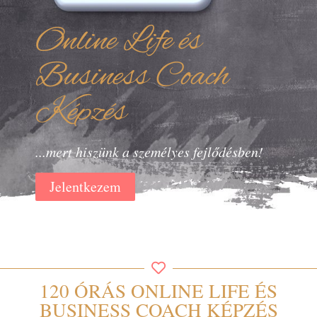
Online Life és
Business Coach
Képzés
...mert hiszünk a személyes fejlődésben!
Jelentkezem
120 ÓRÁS ONLINE LIFE ÉS
BUSINESS COACH KÉPZÉS