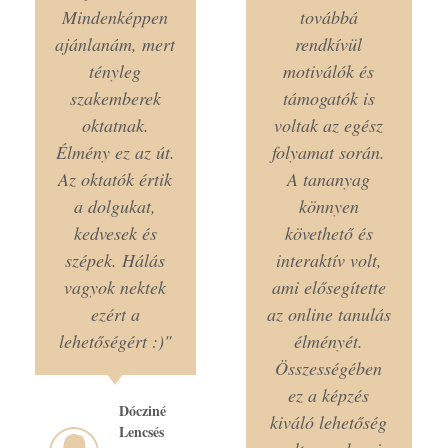
Mindenképpen
továbbá
ajánlanám, mert
rendkívül
tényleg
motiválók és
szakemberek
támogatók is
oktatnak.
voltak az egész
Élmény ez az út.
folyamat során.
Az oktatók értik
A tananyag
a dolgukat,
könnyen
kedvesek és
követhető és
szépek. Hálás
interaktív volt,
vagyok nektek
ami elősegítette
ezért a
az online tanulás
lehetőségért :)"
élményét.
Összességében
ez a képzés
Dócziné
kiváló lehetőség
Lencsés