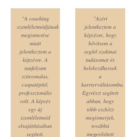
"A coaching
"Azért
szemléletmódjának
jelentkeztem a
megismerése
képzésre, hogy
miatt
bővítsem a
jelentkeztem a
segítő szakmai
képzésre. A
tudásomat és
tanfolyam
belekezdhessek
színvonalas,
a
csapatépítő,
karrierváltásomba.
professzionális
Egyrészt segített
volt. A képzés
abban, hogy
egy új
több eszközt
szemléletmód
megismerjek,
elsajátításában
továbbá
segített.
megerősített