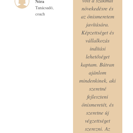
volt a szakmai
Nóra
Tanácsadó,
növekedésre és
coach
az önismeretem
javítására.
Képzettséget és
vállalkozás
indítási
lehetőséget
kaptam. Bátran
ajánlom
mindenkinek, aki
szeretné
fejleszteni
önismeretét, és
szeretne új
végzettséget
szerezni. Az