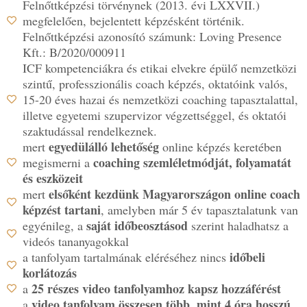
Felnőttképzési törvénynek (2013. évi LXXVII.)
megfelelően, bejelentett képzésként történik.
Felnőttképzési azonosító számunk: Loving Presence
Kft.: B/2020/000911
ICF kompetenciákra és etikai elvekre épülő nemzetközi
szintű, professzionális coach képzés, oktatóink valós,
15-20 éves hazai és nemzetközi coaching tapasztalattal,
illetve egyetemi szupervizor végzettséggel, és oktatói
szaktudással rendelkeznek.
egyedülálló lehetőség
mert
online képzés keretében
coaching szemléletmódját, folyamatát
megismerni a
és eszközeit
elsőként kezdünk Magyarországon online coach
mert
képzést tartani
, amelyben már 5 év tapasztalatunk van
saját időbeosztásod
egyénileg, a
szerint haladhatsz a
videós tananyagokkal
időbeli
a tanfolyam tartalmának eléréséhez nincs
korlátozás
25 részes video tanfolyamhoz kapsz hozzáférést
a
video tanfolyam összesen több, mint 4 óra hosszú
a