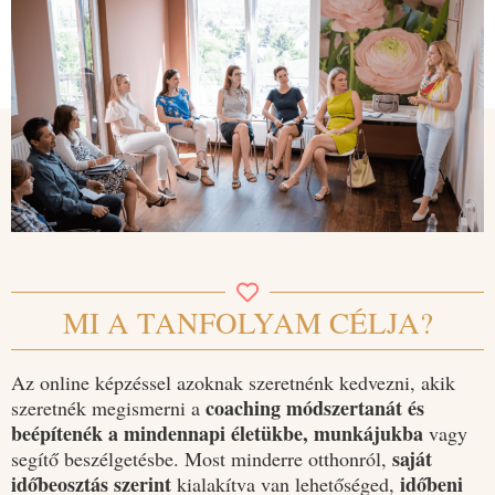
MI A TANFOLYAM CÉLJA?
Az online képzéssel azoknak szeretnénk kedvezni, akik
coaching módszertanát és
szeretnék megismerni a
beépítenék a mindennapi életükbe, munkájukba
vagy
saját
segítő beszélgetésbe. Most minderre otthonról,
időbeosztás szerint
időbeni
kialakítva van lehetőséged,