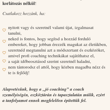
korlátozás nélkül
!
Csatlakozz hozzánk, ha:
nyitott vagy és szeretnél valami újat, izgalmasat
tanulni,
neked is fontos, hogy segítsd a hozzád forduló
embereket, hogy jobban érezzék magukat az életükben,
szeretnéd megtanulni azt a módszertant és eszközöket,
amivel profi coaching technikákat sajátíthatsz el,
a saját időbeosztásod szerint szeretnél haladni,
nem tántorodsz el attól, hogy közben magadba nézz és
te is fejlődj!
Alapvetésünk, hogy a „jó coaching” a coach
személyiségén, eszköztárán és tapasztalatán múlik, ezért
a tanfolyamot ennek megfelelően építettük fel.