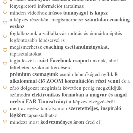
lényegretörő információt tartalmaz
írásos tananyagot is kapsz
minden videóhoz
számtalan coaching
a képzés részeként megismerhetsz
eszköz
t
foglalkozunk a vállalkozás indítás és énmárka építés
legfontosabb lépéseivel is
coaching esettanulmányokat
megismerhetsz
,
tapasztalatokat
zárt Facebook csoport
tagja leszel a
unknak, ahol
felteheted szakmai kérdéseid
prémium csomagunk
8
esetén lehetőséged nyílik
alkalommal élő ZOOM konzultáción részt venni
és a
záró dolgozat megírását követően pedig megküldjük
elektronikus formában a magyar és angol
számodra
nyelvű FAR Tanúsítvány
t a képzés elvégzéséről
szeretetteljes, inspiráló
mert az egész tanfolyamon
légkört
tapasztalhatsz
kedvezményes áron
mindezt most
éred el!