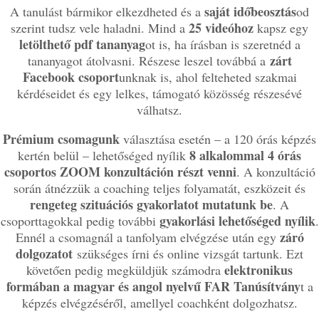
saját időbeosztás
A tanulást bármikor elkezdheted és a
od
25 videóhoz
szerint tudsz vele haladni. Mind a
kapsz egy
letölthető pdf tananyag
ot is, ha írásban is szeretnéd a
zárt
tananyagot átolvasni. Részese leszel továbbá a
Facebook csoport
unknak is, ahol felteheted szakmai
kérdéseidet és egy lelkes, támogató közösség részesévé
válhatsz.
Prémium csomagunk
választása esetén – a 120 órás képzés
8 alkalommal 4 órás
kertén belül – lehetőséged nyílik
csoportos ZOOM konzultáción részt venni
. A konzultáció
során átnézzük a coaching teljes folyamatát, eszközeit és
rengeteg szituációs gyakorlatot mutatunk be
. A
gyakorlási lehetőséged nyílik
csoporttagokkal pedig további
.
záró
Ennél a csomagnál a tanfolyam elvégzése után egy
dolgozatot
szükséges írni és online vizsgát tartunk. Ezt
elektronikus
követően pedig megküldjük számodra
formában a magyar és angol nyelvű FAR Tanúsítvány
t a
képzés elvégzéséről, amellyel coachként dolgozhatsz.