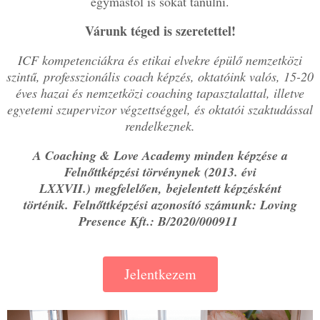
egymástól is sokat tanulni.
Várunk téged is szeretettel!
ICF kompetenciákra és etikai elvekre épülő nemzetközi
szintű, professzionális coach képzés, oktatóink valós, 15-20
éves hazai és nemzetközi coaching tapasztalattal, illetve
egyetemi szupervizor végzettséggel, és oktatói szaktudással
rendelkeznek.
A Coaching & Love Academy minden képzése a
Felnőttképzési törvénynek (2013. évi
LXXVII.) megfelelően,
bejelentett képzésként
történik.
Felnőttképzési azonosító számunk: Loving
Presence Kft.: B/2020/000911
Jelentkezem