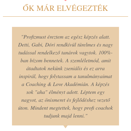
ŐK MÁR ELVÉGEZTÉK
"Profizmust éreztem az egész képzés alatt.
Detti, Gabi, Dóri rendkívül türelmes és nagy
tudással rendelkező tanárok vagytok. 100%-
ban bízom bennetek. A szemléletmód, amit
átadtatok nekünk zseniális és ez arra
inspirál, hogy folytassam a tanulmányaimat
a Coaching & Love Akadémián. A képzés
sok "aha" élményt adott. Léptem egy
nagyot, az önismeret és fejlődéshez vezető
úton. Mindent megtettek, hogy profi coachok
tudjunk majd lenni."