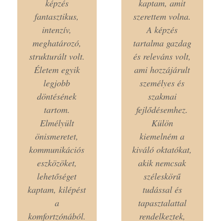
képzés
kaptam, amit
fantasztikus,
szerettem volna.
intenzív,
A képzés
meghatározó,
tartalma gazdag
strukturált volt.
és releváns volt,
Életem egyik
ami hozzájárult
legjobb
személyes és
döntésének
szakmai
tartom.
fejlődésemhez.
Elmélyült
Külön
önismeretet,
kiemelném a
kommunikációs
kiváló oktatókat,
eszközöket,
akik nemcsak
lehetőséget
széleskörű
kaptam, kilépést
tudással és
a
tapasztalattal
komfortzónából.
rendelkeztek,