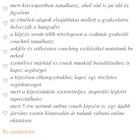
mert kiscsoportban tanulhatsz, ahol rád is jut idő és
figyelem
az elméleti alapok elsajátítása mellett a gyakorlatra
helyezzük a hangsúlyt
a képzés során több ténylegesen a szakmát gyakorló
coachtól tanulhatsz
sokféle és változatos coaching eszközöket mutatunk be
neked
személyes márkád és coach munkád beindításához is
kapsz segítséget
a képzésen elhangzottakhoz kapsz egy részletes
segédanyagot
mert a képzésünkön szeretetteljes, inspiráló légkört
tapasztalhatsz
mert 5 éve tartunk online coach képzést is, egy újabb
járvány esetén könnyedén át tudunk váltani online
oktatásra
És ráadásként!