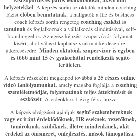
kiscsoportos és páros feladatokkkal, akvárium
helyzetekkel
. A képzés során az oktatók minden coaching
élőben bemutatnak
fázist
, a hallgatók a life és business
coaching eszközt is
coach képzés során rengeteg
tanulnak
és foglalkoznak a vállalkozás elindításával, self-
brandinggel is.
Az egész képzést szupervíziós folyamat
kíséri, ahol választ kaphatsz szakmai kérdéseidre,
Minden oktatónk szupervizor is egyben
útkeresésedre.
és több mint 15 év gyakorlattal rendelkezik segítő
területen
.
25 részes online
A képzés részeként megkapod továbbá a
videó tanfolyamunkat,
coaching
amely magába foglalja a
szemléletmódját, folyamatának teljes áttekintését és
eszközeit
. A videókhoz 1 évig férsz hozzá.
segítő szakembereknek
A képzés elvégzését ajánljuk
vagy ez iránt érdeklődőknek, HR-eseknek, vezetőknek,
tanároknak, szülőknek, illetve mindenkinek, akit
érdekel az önismeret, önfejlesztés, mások támogatása
.