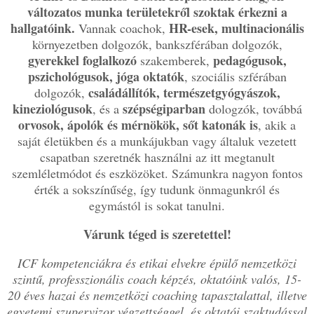
változatos munka területekről szoktak érkezni a
hallgatóink.
HR-esek, multinacionális
Vannak coachok,
környezetben dolgozók, bankszférában dolgozók,
gyerekkel foglalkozó
pedagógusok,
szakemberek,
pszichológusok, jóga oktatók
, szociális szférában
családállítók, természetgyógyászok,
dolgozók,
kineziológusok
szépségiparban
, és a
dologzók, továbbá
orvosok, ápolók és mérnökök, sőt katonák is
, akik a
saját életükben és a munkájukban vagy általuk vezetett
csapatban szeretnék használni az itt megtanult
szemléletmódot és eszközöket. Számunkra nagyon fontos
érték a sokszínűség, így tudunk önmagunkról és
egymástól is sokat tanulni.
Várunk téged is szeretettel!
ICF kompetenciákra és etikai elvekre épülő nemzetközi
szintű, professzionális coach képzés, oktatóink valós, 15-
20 éves hazai és nemzetközi coaching tapasztalattal, illetve
egyetemi szupervizor végzettséggel, és oktatói szaktudással