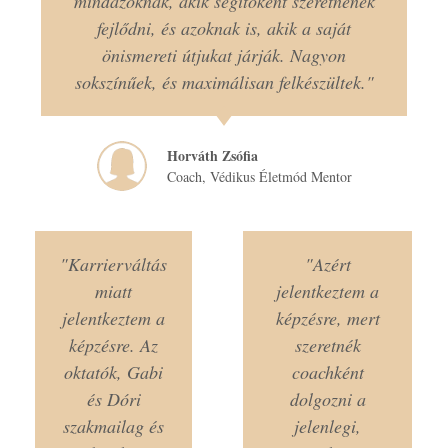
mindazoknak, akik segítőként szeretnének
fejlődni, és azoknak is, akik a saját
önismereti útjukat járják. Nagyon
sokszínűek, és maximálisan felkészültek."
Horváth Zsófia
Coach, Védikus Életmód Mentor
"Karrierváltás
"Azért
miatt
jelentkeztem a
jelentkeztem a
képzésre, mert
képzésre. Az
szeretnék
oktatók, Gabi
coachként
és Dóri
dolgozni a
szakmailag és
jelenlegi,