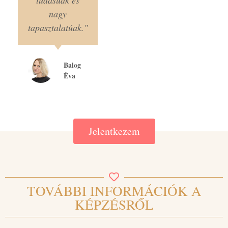
tudásúak és
nagy
tapasztalatúak."
Balog
Éva
Jelentkezem
TOVÁBBI INFORMÁCIÓK A
KÉPZÉSRŐL