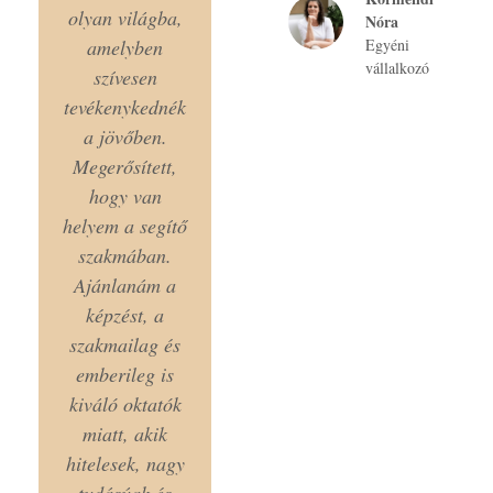
olyan világba,
Nóra
amelyben
Egyéni
vállalkozó
szívesen
tevékenykednék
a jövőben.
Megerősített,
hogy van
helyem a segítő
szakmában.
Ajánlanám a
képzést, a
szakmailag és
emberileg is
kiváló oktatók
miatt, akik
hitelesek, nagy