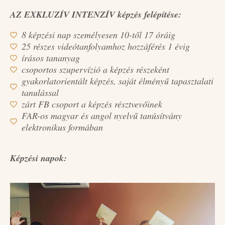
AZ EXKLUZÍV INTENZÍV képzés felépítése:
8 képzési nap személyesen 10-től 17 óráig
25 részes videótanfolyamhoz hozzáférés 1 évig
írásos tananyag
csoportos szupervízió a képzés részeként
gyakorlatorientált képzés, saját élményű tapasztalati
tanulással
zárt FB csoport a képzés résztvevőinek
FAR-os magyar és angol nyelvű tanúsítvány
elektronikus formában
Képzési napok: