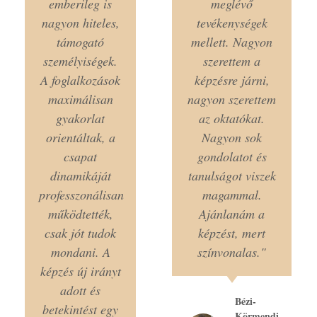
emberileg is
meglévő
nagyon hiteles,
tevékenységek
támogató
mellett. Nagyon
személyiségek.
szerettem a
A foglalkozások
képzésre járni,
maximálisan
nagyon szerettem
gyakorlat
az oktatókat.
orientáltak, a
Nagyon sok
csapat
gondolatot és
dinamikáját
tanulságot viszek
professzonálisan
magammal.
működtették,
Ajánlanám a
csak jót tudok
képzést, mert
mondani. A
színvonalas."
képzés új irányt
adott és
Bézi-
betekintést egy
Körmendi