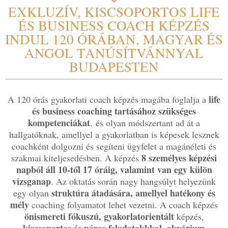
EXKLUZÍV, KISCSOPORTOS LIFE
ÉS BUSINESS COACH KÉPZÉS
INDUL 120 ÓRÁBAN, MAGYAR ÉS
ANGOL TANÚSÍTVÁNNYAL
BUDAPESTEN
life
A 120 órás gyakorlati coach képzés magába foglalja a
és business coaching tartásához szükséges
kompetenciákat
,
és olyan módszertant ad át a
hallgatóknak, amellyel a gyakorlatban is képesek lesznek
coachként dolgozni és segíteni ügyfelet a magánéleti és
8 személyes képzési
szakmai kiteljesedésben. A képzés
napból áll 10-től 17 óráig, valamint van egy külön
vizsganap
. Az oktatás során nagy hangsúlyt helyezünk
struktúra átadására, amellyel hatékony és
egy olyan
mély
coaching folyamatot lehet vezetni. A coach képzés
önismereti fókuszú, gyakorlatorientált
képzés,