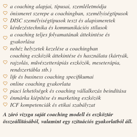
a coaching alapjai, típusai, szemléletmódja
önismeret szerepe a coachingban, személyiségtípusok
DISC személyiségtípusok teszt és alapismeretek
kérdezéstechnika és kommunikációs stílusok
a coaching teljes folyamatának áttekintése és
gyakorlása
nehéz helyzetek kezelése a coachingban
coaching eszközök áttekintése és használata (kártyák,
rajzolás, művészetterápiás eszközök, meseterápia,
rendszertábla stb.)
life és business coaching specifikumai
online coaching gyakorlata
piaci lehetőségek és coaching vállalkozás beindítása
énmárka kiépítése és marketing eszközök
ICF kompetenciák és etikai szabályzat
A záró vizsga saját coaching modell és eszköztár
összeállításából, valamint egy szituációs gyakorlatból áll.