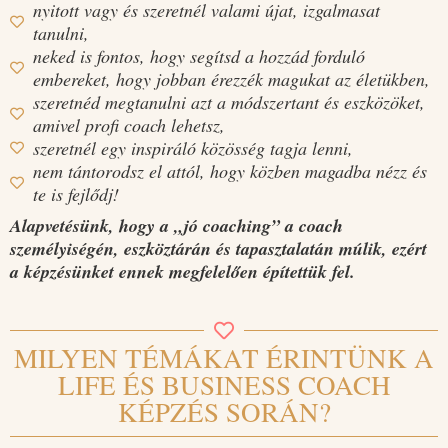
nyitott vagy és szeretnél valami újat, izgalmasat
tanulni,
neked is fontos, hogy segítsd a hozzád forduló
embereket, hogy jobban érezzék magukat az életükben,
szeretnéd megtanulni azt a módszertant és eszközöket,
amivel profi coach lehetsz,
szeretnél egy inspiráló közösség tagja lenni,
nem tántorodsz el attól, hogy közben magadba nézz és
te is fejlődj!
Alapvetésünk, hogy a „jó coaching” a coach
személyiségén, eszköztárán és tapasztalatán múlik, ezért
a képzésünket ennek megfelelően építettük fel.
MILYEN TÉMÁKAT ÉRINTÜNK A
LIFE ÉS BUSINESS COACH
KÉPZÉS SORÁN?