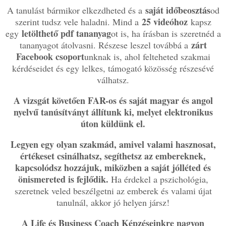
saját időbeosztás
A tanulást bármikor elkezdheted és a
od
25 videóhoz
szerint tudsz vele haladni. Mind a
kapsz
letölthető pdf tananyag
egy
ot is, ha írásban is szeretnéd a
zárt
tananyagot átolvasni. Részese leszel továbbá a
Facebook csoport
unknak is, ahol felteheted szakmai
kérdéseidet és egy lelkes, támogató közösség részesévé
válhatsz.
A vizsgát követően FAR-os és saját magyar és angol
nyelvű tanúsítványt állítunk ki, melyet elektronikus
úton küldünk el.
Legyen egy olyan szakmád, amivel valami hasznosat,
értékeset csinálhatsz, segíthetsz az embereknek,
kapcsolódsz hozzájuk, miközben a saját jólléted és
önismereted is fejlődik.
Ha érdekel a pszichológia,
szeretnek veled beszélgetni az emberek és valami újat
tanulnál, akkor jó helyen jársz!
A Life és Business Coach Képzéseinkre nagyon