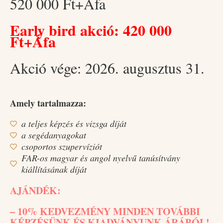
520 000 Ft+Áfa
Early bird akció: 420 000
Ft+Áfa
Akció vége: 2026. augusztus 31.
Amely tartalmazza:
a teljes képzés és vizsga díját
a segédanyagokat
csoportos szupervíziót
FAR-os magyar és angol nyelvű tanúsítvány
kiállításának díját
AJÁNDÉK:
– 10% KEDVEZMÉNY MINDEN TOVÁBBI
KÉPZÉSÜNK ÉS KIADVÁNYUNK ÁRÁBÓL!