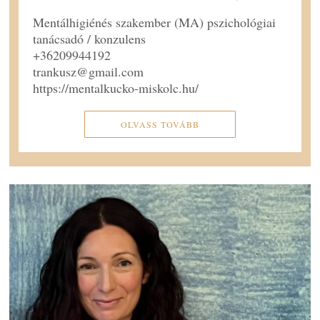
Mentálhigiénés szakember (MA) pszichológiai
tanácsadó / konzulens
+36209944192
trankusz@gmail.com
https://mentalkucko-miskolc.hu/
OLVASS TOVÁBB