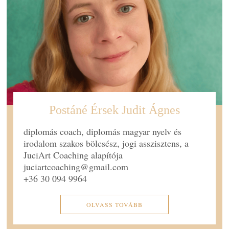
Postáné Érsek Judit Ágnes
diplomás coach, diplomás magyar nyelv és
irodalom szakos bölcsész, jogi asszisztens, a
JuciArt Coaching alapítója
juciartcoaching@gmail.com
+36 30 094 9964
OLVASS TOVÁBB