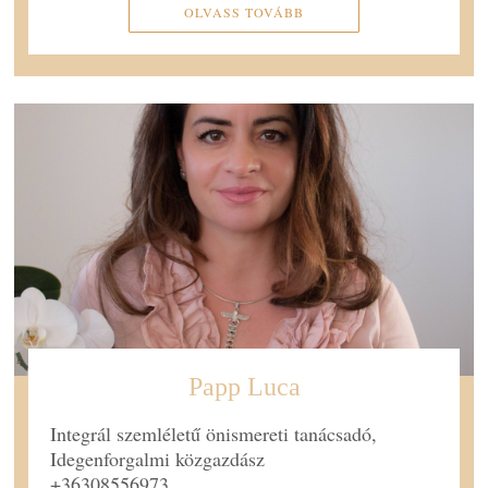
OLVASS TOVÁBB
Papp Luca
Integrál szemléletű önismereti tanácsadó,
Idegenforgalmi közgazdász
+36308556973