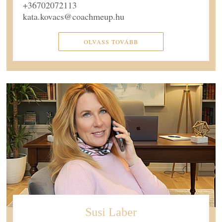
+36702072113
kata.kovacs@coachmeup.hu
OLVASS TOVÁBB
Susi Laber