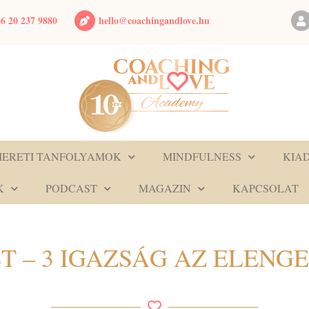
hello@coachingandlove.hu
6 20 237 9880
MERETI TANFOLYAMOK
MINDFULNESS
KIA
K
PODCAST
MAGAZIN
KAPCSOLAT
T – 3 IGAZSÁG AZ ELENG