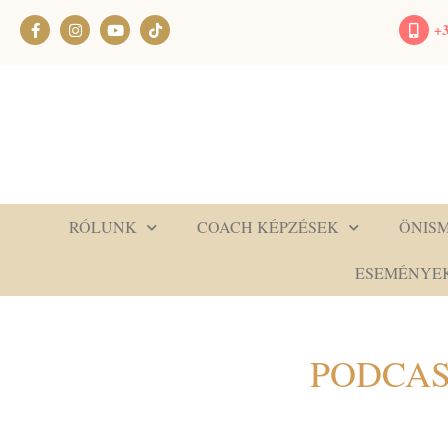
+3
RÓLUNK
COACH KÉPZÉSEK
ÖNIS
ESEMÉNYE
PODCAS