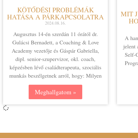
KÖTŐDÉSI PROBLÉMÁK
MIT 
HATÁSA A PÁRKAPCSOLATRA
HO
2024.08.16.
Augusztus 14-én szerdán 11 órától dr.
A han
Gulácsi Bernadett, a Coaching & Love
jelent
Academy vezetője és Gáspár Gabriella,
⁠Self
dipl. senior-szupervizor, okl. coach,
Progr
képzésben lévő családterapeuta, szociális
munkás beszélgetnek arról, hogy: Milyen
Meghallgatom »