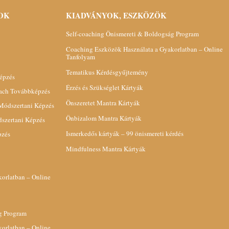
OK
KIADVÁNYOK, ESZKÖZÖK
Self-coaching Önismereti & Boldogság Program
Coaching Eszközök Használata a Gyakorlatban – Online
Tanfolyam
Tematikus Kérdésgyűjtemény
épzés
Érzés és Szükséglet Kártyák
oach Továbbképzés
Önszeretet Mantra Kártyák
 Módszertani Képzés
Önbizalom Mantra Kártyák
dszertani Képzés
Ismerkedős kártyák – 99 önismereti kérdés
pzés
Mindfulness Mantra Kártyák
orlatban – Online
g Program
orlatban – Online