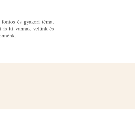
 fontos és gyakori téma,
 is itt vannak velünk és
lennénk.