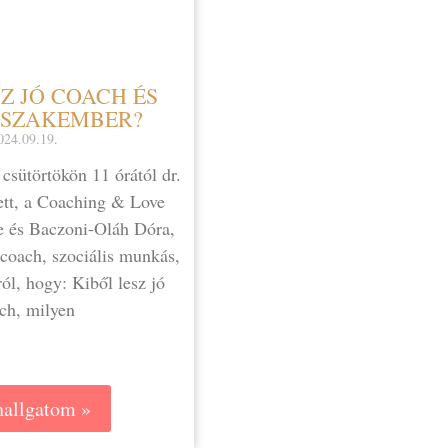
Z JÓ COACH ÉS
 SZAKEMBER?
024.09.19.
csütörtökön 11 órától dr.
ett, a Coaching & Love
e és Baczoni-Oláh Dóra,
 coach, szociális munkás,
ól, hogy: Kiből lesz jó
ch, milyen
allgatom »