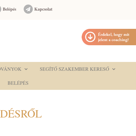
Belépés
Kapcsolat
DVÁNYOK
SEGÍTŐ SZAKEMBER KERESŐ
BELÉPÉS
EDÉSRŐL