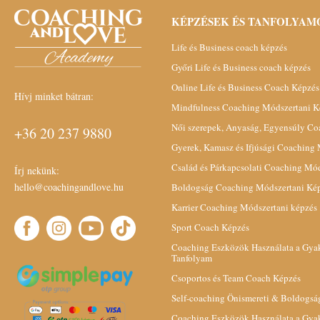
KÉPZÉSEK ÉS TANFOLYAM
Life és Business coach képzés
Győri Life és Business coach képzés
Online Life és Business Coach Képzés
Hívj minket bátran:
Mindfulness Coaching Módszertani K
Női szerepek, Anyaság, Egyensúly C
+36 20 237 9880
Gyerek, Kamasz és Ifjúsági Coaching
Család és Párkapcsolati Coaching Mó
Írj nekünk:
hello@coachingandlove.hu
Boldogság Coaching Módszertani Ké
Karrier Coaching Módszertani képzés
Sport Coach Képzés
Coaching Eszközök Használata a Gyak
Tanfolyam
Csoportos és Team Coach Képzés
Self-coaching Önismereti & Boldogsá
Coaching Eszközök Használata a Gyak