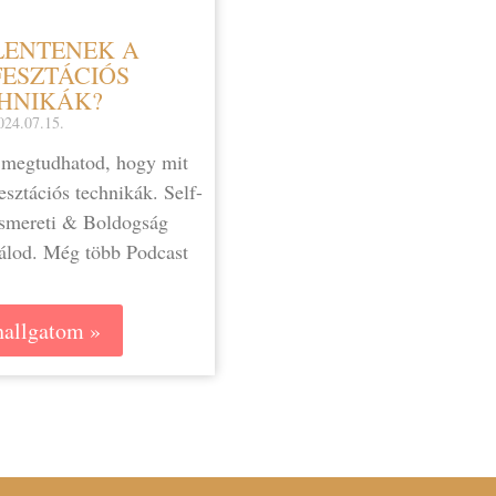
LENTENEK A
ESZTÁCIÓS
HNIKÁK?
024.07.15.
megtudhatod, hogy mit
sztációs technikák. ⁠Self-
smereti & Boldogság
lálod. Még több Podcast
allgatom »