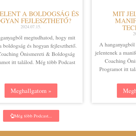
JELENT A BOLDOGSÁG ÉS
MIT JE
GYAN FEJLESZTHETŐ?
MANIF
TEC
2024.07.15.
2
ganyagból megtudhatod, hogy mit
A hanganyagból 
 a boldogság és hogyan fejleszthető.
jelentenek a manife
-Coaching Önismereti & Boldogság
Coaching Öni
amot itt találod. Még több Podcast
Programot itt ta
Meghallgatom »
Megh
Még több Podcast...