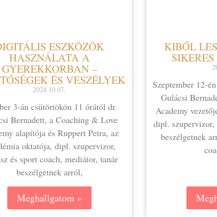
DIGITÁLIS ESZKÖZÖK
KIBŐL LES
HASZNÁLATA A
SIKERES
GYEREKKORBAN –
2
TŐSÉGEK ÉS VESZÉLYEK
Szeptember 12-én 
2024.10.07.
Gulácsi Bernad
er 3-án csütörtökön 11 órától dr.
Academy vezetőj
csi Bernadett, a Coaching & Love
dipl. szupervizor,
my alapítója és Ruppert Petra, az
beszélgetnek arr
émia oktatója, dipl. szupervizor,
coa
z és sport coach, mediátor, tanár
beszélgetnek arról,
Meghallgatom »
Megh