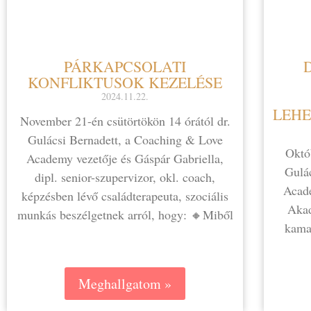
PÁRKAPCSOLATI
KONFLIKTUSOK KEZELÉSE
2024.11.22.
LEHE
November 21-én csütörtökön 14 órától dr.
Gulácsi Bernadett, a Coaching & Love
Októb
Academy vezetője és Gáspár Gabriella,
Gulá
dipl. senior-szupervizor, okl. coach,
Acade
képzésben lévő családterapeuta, szociális
Akad
munkás beszélgetnek arról, hogy: 🔸Miből
kamas
Meghallgatom »