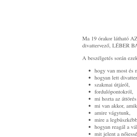
Ma 19 órakor látható 
divattervező, LÉBER 
A beszélgetés során ezek
hogy van most és m
hogyan lett divatte
szakmai útjáról,
fordulópontokról,
mi hozta az áttörés
mi van akkor, amiko
amire vágytunk,
mire a legbüszkébb
hogyan reagál a vá
mit jelent a nőiess