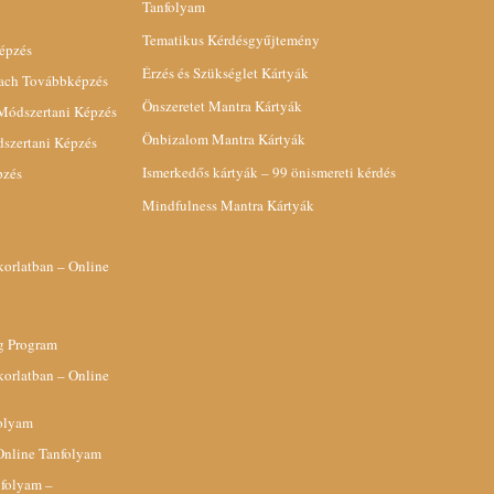
Tanfolyam
Tematikus Kérdésgyűjtemény
épzés
Érzés és Szükséglet Kártyák
oach Továbbképzés
Önszeretet Mantra Kártyák
 Módszertani Képzés
Önbizalom Mantra Kártyák
dszertani Képzés
Ismerkedős kártyák – 99 önismereti kérdés
pzés
Mindfulness Mantra Kártyák
orlatban – Online
g Program
orlatban – Online
folyam
Online Tanfolyam
nfolyam –