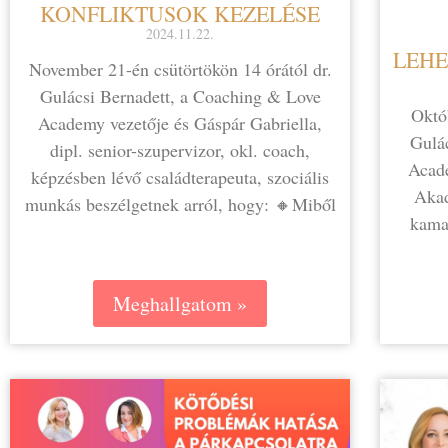
KONFLIKTUSOK KEZELÉSE
2024.11.22.
LEHE
November 21-én csütörtökön 14 órától dr.
Gulácsi Bernadett, a Coaching & Love
Októb
Academy vezetője és Gáspár Gabriella,
Gulá
dipl. senior-szupervizor, okl. coach,
Acade
képzésben lévő családterapeuta, szociális
Akad
munkás beszélgetnek arról, hogy: 🔸Miből
kamas
Meghallgatom »