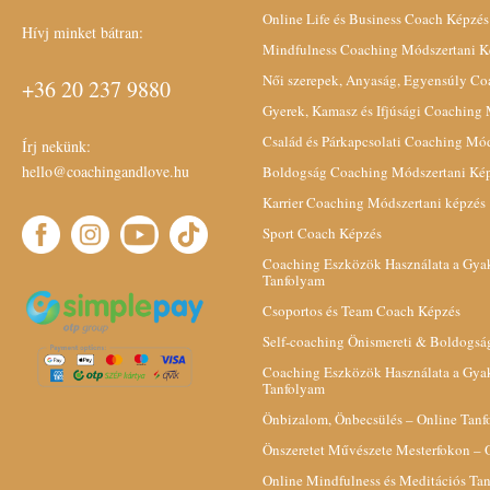
Online Life és Business Coach Képzés
Hívj minket bátran:
Mindfulness Coaching Módszertani K
Női szerepek, Anyaság, Egyensúly C
+36 20 237 9880
Gyerek, Kamasz és Ifjúsági Coaching
Család és Párkapcsolati Coaching Mó
Írj nekünk:
hello@coachingandlove.hu
Boldogság Coaching Módszertani Ké
Karrier Coaching Módszertani képzés
Sport Coach Képzés
Coaching Eszközök Használata a Gyak
Tanfolyam
Csoportos és Team Coach Képzés
Self-coaching Önismereti & Boldogsá
Coaching Eszközök Használata a Gyak
Tanfolyam
Önbizalom, Önbecsülés – Online Tan
Önszeretet Művészete Mesterfokon – 
Online Mindfulness és Meditációs Ta