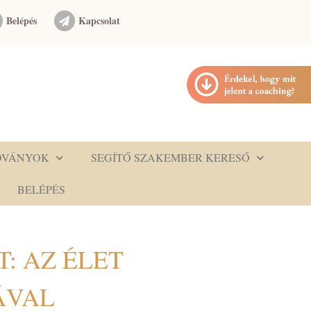
Belépés
Kapcsolat
DVÁNYOK
SEGÍTŐ SZAKEMBER KERESŐ
BELÉPÉS
: AZ ÉLET
ÁVAL