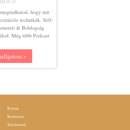
024.07.15.
megtudhatod, hogy mit
sztációs technikák. ⁠Self-
smereti & Boldogság
lálod. Még több Podcast
allgatom »
Rólunk
Referencia
Tartalmaink