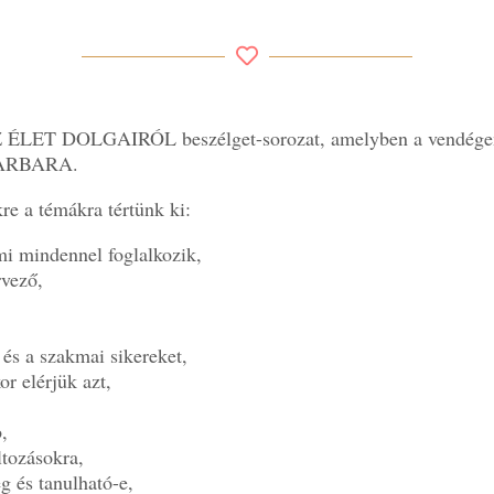
AZ ÉLET DOLGAIRÓL beszélget-sorozat, amelyben a vendége
BARBARA.
re a témákra tértünk ki:
i mindennel foglalkozik,
rvező,
 és a szakmai sikereket,
r elérjük azt,
,
ltozásokra,
ég és tanulható-e,