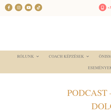
+3
RÓLUNK
COACH KÉPZÉSEK
ÖNIS
ESEMÉNYE
PODCAST 
DOL