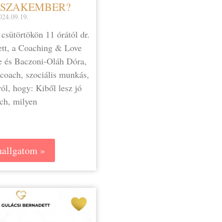
 SZAKEMBER?
024.09.19.
csütörtökön 11 órától dr.
ett, a Coaching & Love
e és Baczoni-Oláh Dóra,
 coach, szociális munkás,
ól, hogy: Kiből lesz jó
ch, milyen
allgatom »