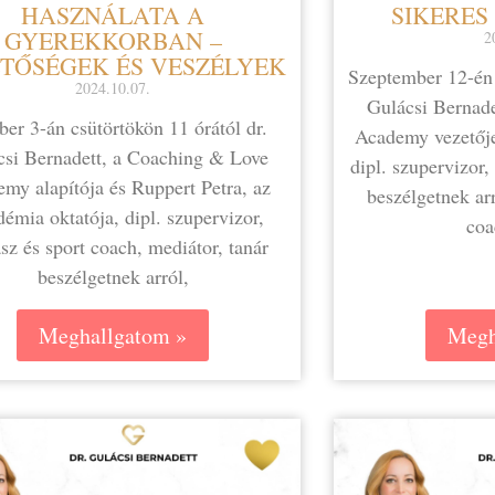
HASZNÁLATA A
SIKERES
GYEREKKORBAN –
2
TŐSÉGEK ÉS VESZÉLYEK
Szeptember 12-én 
2024.10.07.
Gulácsi Bernad
er 3-án csütörtökön 11 órától dr.
Academy vezetőj
csi Bernadett, a Coaching & Love
dipl. szupervizor,
my alapítója és Ruppert Petra, az
beszélgetnek arr
émia oktatója, dipl. szupervizor,
coa
z és sport coach, mediátor, tanár
beszélgetnek arról,
Meghallgatom »
Megh