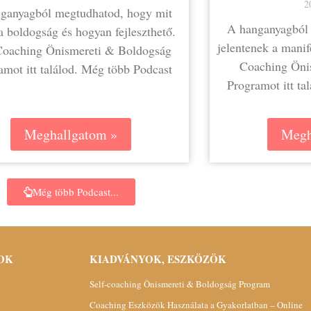
2
ganyagból megtudhatod, hogy mit
A hanganyagból 
 a boldogság és hogyan fejleszthető.
jelentenek a manife
-Coaching Önismereti & Boldogság
Coaching Öni
amot itt találod. Még több Podcast
Programot itt ta
Meghallgatom »
Megh
Még több Podcast...
OK
KIADVÁNYOK, ESZKÖZÖK
Self-coaching Önismereti & Boldogság Program
Coaching Eszközök Használata a Gyakorlatban – Online