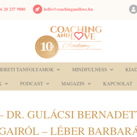
hello@coachingandlove.hu
6 20 237 9880
MERETI TANFOLYAMOK
MINDFULNESS
KIA
K
PODCAST
MAGAZIN
KAPCSOLAT
– DR. GULÁCSI BERNADETT
GAIRÓL – LÉBER BARBAR