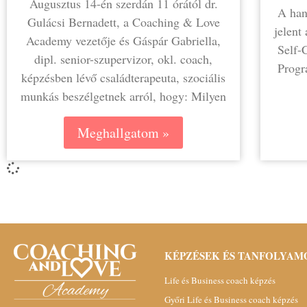
Augusztus 14-én szerdán 11 órától dr.
A han
Gulácsi Bernadett, a Coaching & Love
jelent
Academy vezetője és Gáspár Gabriella,
⁠Self
dipl. senior-szupervizor, okl. coach,
Progr
képzésben lévő családterapeuta, szociális
munkás beszélgetnek arról, hogy: Milyen
Meghallgatom »
KÉPZÉSEK ÉS TANFOLYAM
Life és Business coach képzés
Győri Life és Business coach képzés