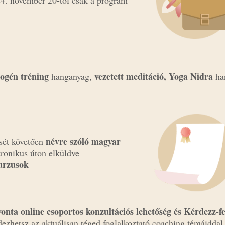
ogén tréning
vezetett meditáció, Yoga Nidra
hanganyag,
ha
névre szóló magyar
sét követően
ronikus úton elküldve
urzusok
onta online csoportos konzultációs lehetőség és Kérdezz-fe
dezhetsz az aktuálisan téged foglalkoztató coaching témáiddal