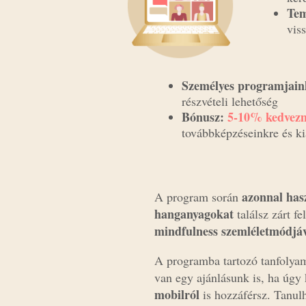
Tem
vis
Személyes programjain
részvételi lehetőség
Bónusz:
5-10% kedvez
továbbképzéseinkre és k
azonnal has
A program során
hanganyagokat
találsz zárt f
mindfulness szemléletmódjáv
A programba tartozó tanfoly
van egy ajánlásunk is, ha úg
mobilról
is hozzáférsz. Tanul