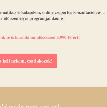
tematikus előadásokon, online csoportos konzultáción
és a
személyes programjainkon is
kerülő
.
nk te is havonta mindösszesen 5.990 Ft-ért!
z kell nekem, csatlakozok!
ldogság nem egy cél,