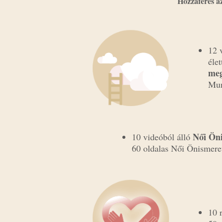
Hozzáférés a
12 
élet
meg
Mun
Női Ön
10 videóból álló
60 oldalas Női Önismere
10 