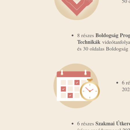
50 
Boldogság Pro
8 részes
Technikák
videótanfoly
és 30 oldalas Boldogsá
6 r
202
Szakmai Útkere
6 részes
írásos segédanyaggal 20