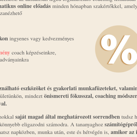
atikus online előadás
minden hónapban szakértőkkel, amely
szanézhető
kon
ingyenes vagy kedvezményes
mény
coach képzéseinkre,
iadványainkra
ználható eszközöket és gyakorlati munkafüzeteket, valami
önismereti fókusszal, coaching módszer
elületünkön, mindezt
al.
saját magad által meghatározott sorrendben
amokkal
tudsz h
számítógépről
y könnyebb eligazodni számodra. A tananyaghoz
amikor az 
hatsz napközben, munka után, este és hétvégén is,