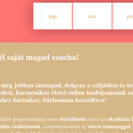
nap
óra
pe
él saját magad coacha!
meg jobban önmagad, dolgozz a céljaidon és te
sedett, harmonikus életet online tanfolyamaink se
khez bármikor, bárhonnan hozzáférsz!
korlátlanul
akadémia l
ülálló programunkban most
eléred az
nline tanfolyamait
videós tananyaggal
, szemléletformáló új
,