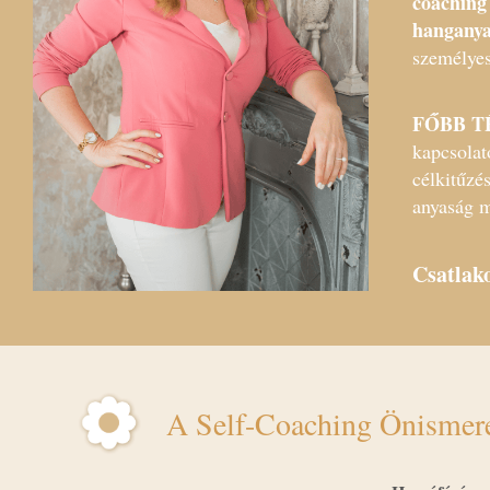
coaching
hanganya
személyes
FŐBB 
kapcsolat
célkitűzé
anyaság m
Csatlako
A Self-Coaching Önismere