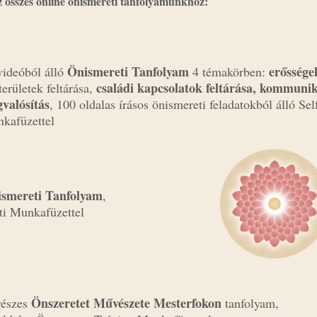
z összes online önismereti tanfolyamunkhoz:
Önismereti Tanfolyam
erőssége
videóból álló
4 témakörben:
családi kapcsolatok feltárása, kommunik
területek feltárása,
valósítás
, 100 oldalas írásos önismereti feladatokból álló Se
kafüzettel
ismereti Tanfolyam
,
ti Munkafüzettel
Önszeretet Művészete Mesterfokon
részes
tanfolyam,