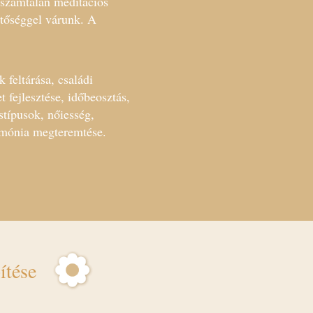
g számtalan meditációs
etőséggel várunk. A
 feltárása, családi
 fejlesztése, időbeosztás,
típusok, nőiesség,
armónia megteremtése.
ítése