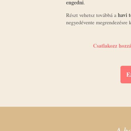
engedni
.
havi 
Részt vehetsz továbbá a
negyedévente megrendezésre 
Csatlakozz hozzá
E
A bo