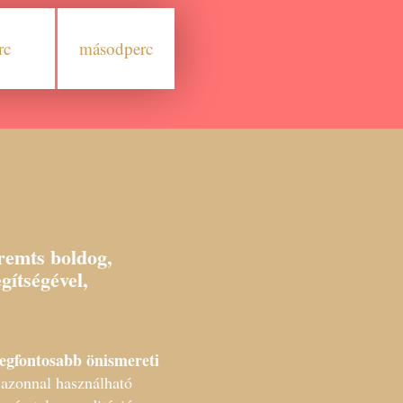
rc
másodperc
remts boldog,
gítségével,
egfontosabb önismereti
 azonnal használható