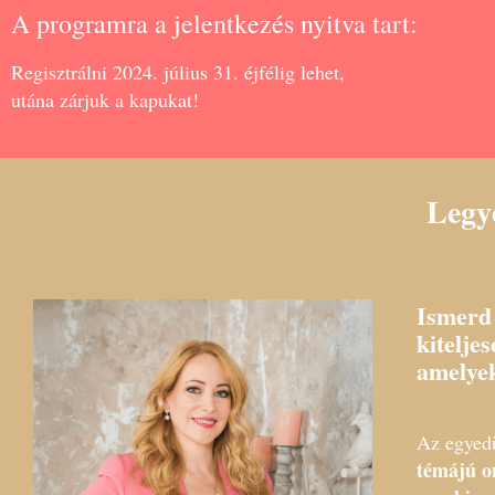
A programra a jelentkezés nyitva tart:
Regisztrálni 2024. július 31. éjfélig lehet,
utána zárjuk a kapukat!
Legy
Ismerd 
kitelje
amelye
Az egyed
témájú o