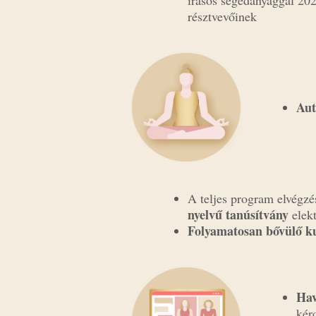
résztvevőinek
Aut
A teljes program elvégzé
nyelvű tanúsítvány
elekt
Folyamatosan bővülő k
Hav
kér