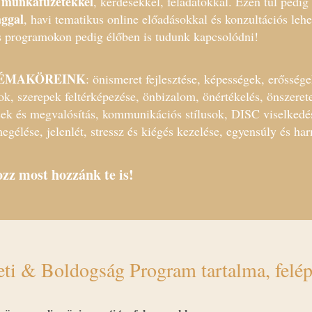
 munkafüzetekkel
, kérdésekkel, feladatokkal. Ezen túl pedi
ggal
, havi tematikus online előadásokkal és konzultációs leh
 programokon pedig élőben is tudunk kapcsolódni!
TÉMAKÖREINK
: önismeret fejlesztése, képességek, erősségek
ok, szerepek feltérképezése, önbizalom, önértékelés, önszeretet
sek és megvalósítás, kommunikációs stílusok, DISC viselkedés
egélése, jelenlét, stressz és kiégés kezelése, egyensúly és h
zz most hozzánk te is!
ti & Boldogság Program tartalma, felép