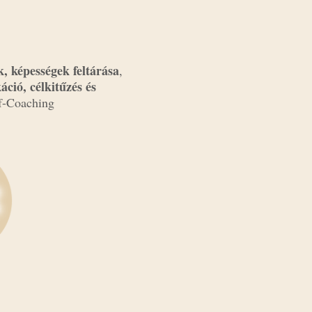
k, képességek feltárása
,
áció, célkitűzés
és
lf-Coaching