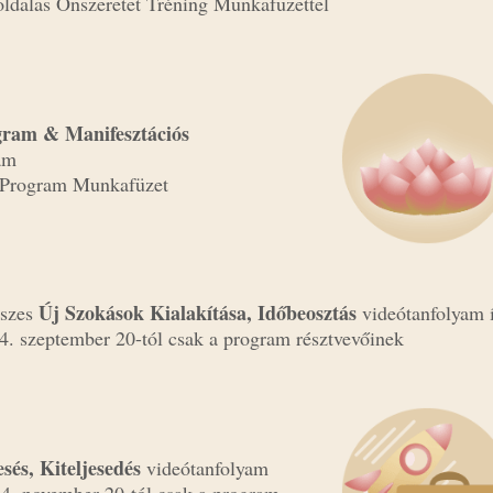
oldalas Önszeretet Tréning Munkafüzettel
gram & Manifesztációs
am
g Program Munkafüzet
Új Szokások Kialakítása, Időbeosztás
észes
videótanfolyam 
4. szeptember 20-tól csak a program résztvevőinek
sés, Kiteljesedés
videótanfolyam
24. november 20-tól csak a program