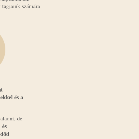
 tagjaink számára
nt
ekkel és a
aladni, de
 és
időd