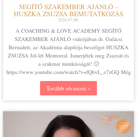
SEGÍTŐ SZAKEMBER AJÁNLÓ –
HUSZKA ZSUZSA BEMUTATKOZÁS
2026.07.08.
A COACHING & LOVE ACADEMY SEGÍTŐ
SZAKEMBER AJÁNLÓ videójában dr. Gulácsi
Bernadett, az Akadémia alapítója beszélget HUSZKA
ZSUZSA Jól-lét Mentorral. Ismerjétek meg Zsuzsát és
a szakmai munkásságát! 🙂
https://www.youtube.com/watch?v=fQbvL_e7zGQ Még
Tovább olvasom »