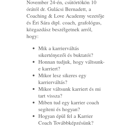
November 24-én, csütörtökön 10
órától dr. Gulácsi Bernadett, a
Coaching & Love Academy vezetője
és Éri Sára dipl. coach, grafológus,
közgazdász beszélgetnek arról,
hogy:
Mik a karrierváltás
sikertényezői és buktatói?
Honnan tudjuk, hogy váltsunk-
e karriert?
Mikor lesz sikeres egy
karrierváltás?
Mikor váltsunk karriert és mi
tart vissza?
Miben tud egy karrier coach
segíteni és hogyan?
Hogyan épül fel a Karrier
Coach Továbbképzésünk?