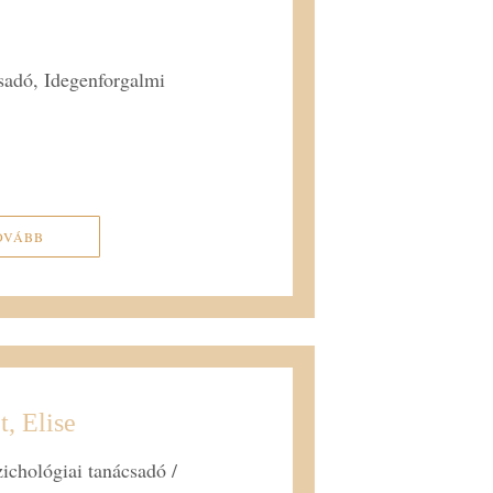
csadó, Idegenforgalmi
OVÁBB
, Elise
chológiai tanácsadó /