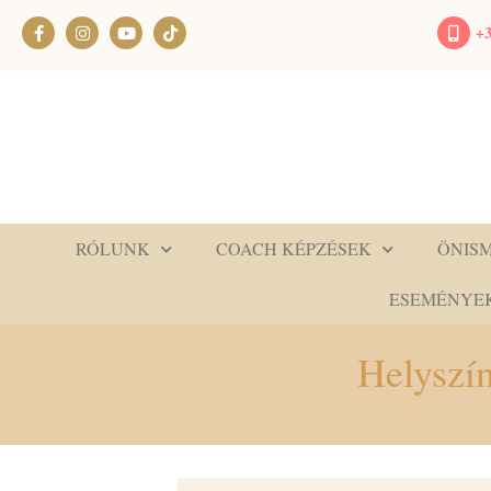
+3
RÓLUNK
COACH KÉPZÉSEK
ÖNIS
ESEMÉNYE
Helyszí