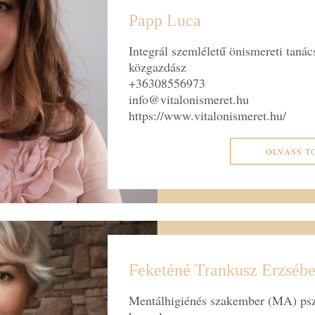
Papp Luca
Integrál szemléletű önismereti taná
közgazdász
+36308556973
info@vitalonismeret.hu
https://www.vitalonismeret.hu/
OLVASS T
Feketéné Trankusz Erzsébet
Mentálhigiénés szakember (MA) pszi