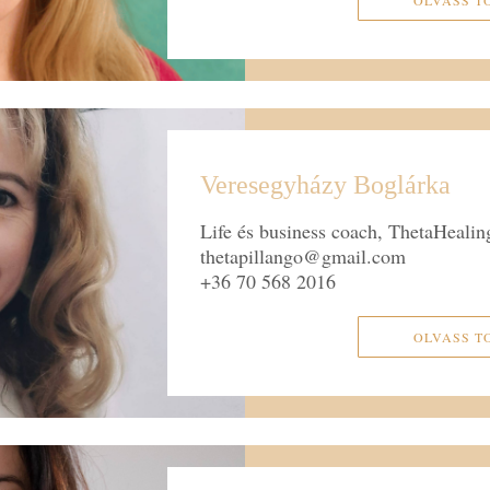
Veresegyházy Boglárka
Life és business coach, ThetaHeali
thetapillango@gmail.com
+36 70 568 2016
OLVASS T