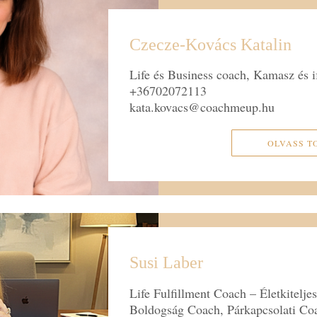
Czecze-Kovács Katalin
Life és Business coach, Kamasz és i
+36702072113
kata.kovacs@coachmeup.hu
OLVASS T
Susi Laber
Life Fulfillment Coach – Életkitelje
Boldogság Coach, Párkapcsolati Coac