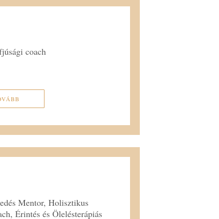
fjúsági coach
OVÁBB
sedés Mentor, Holisztikus
h, Érintés és Ölelésterápiás