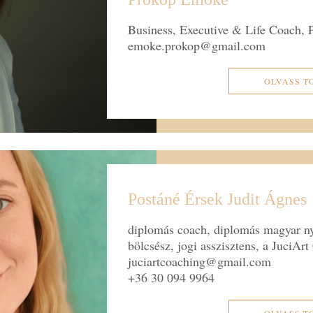
Business, Executive & Life Coach, 
emoke.prokop@gmail.com
OLVASS T
Postáné Érsek Judit Ágnes
diplomás coach, diplomás magyar ny
bölcsész, jogi asszisztens, a JuciArt
juciartcoaching@gmail.com
+36 30 094 9964
OLVASS T