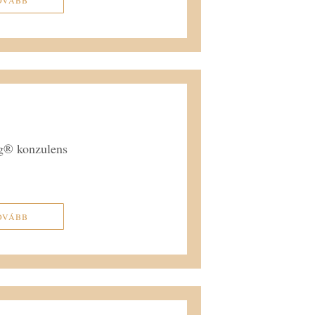
ng® konzulens
OVÁBB