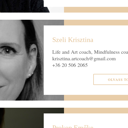
Szeli Krisztina
Life and Art coach, Mindfulness co
krisztina.artcoach@gmail.com
+36 20 506 2065
OLVASS T
Prokop Emőke