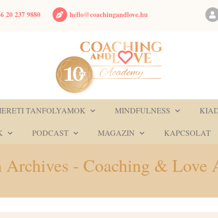
hello@coachingandlove.hu
6 20 237 9880
MERETI TANFOLYAMOK
MINDFULNESS
KIA
K
PODCAST
MAGAZIN
KAPCSOLAT
n Archives - Coaching & Love