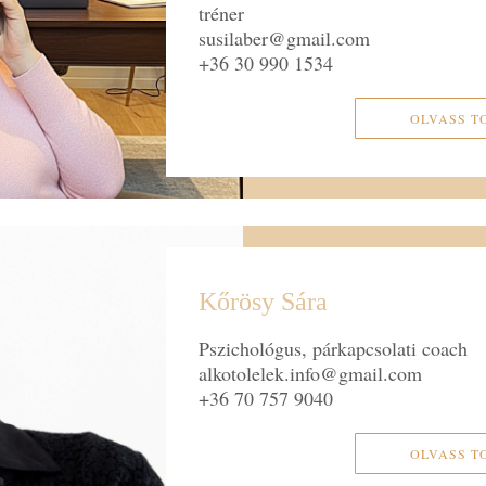
tréner
susilaber@gmail.com
+36 30 990 1534
OLVASS T
Kőrösy Sára
Pszichológus, párkapcsolati coach
alkotolelek.info@gmail.com
+36 70 757 9040
OLVASS T