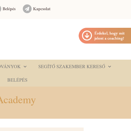
Belépés
Kapcsolat
DVÁNYOK
SEGÍTŐ SZAKEMBER KERESŐ
BELÉPÉS
 Academy