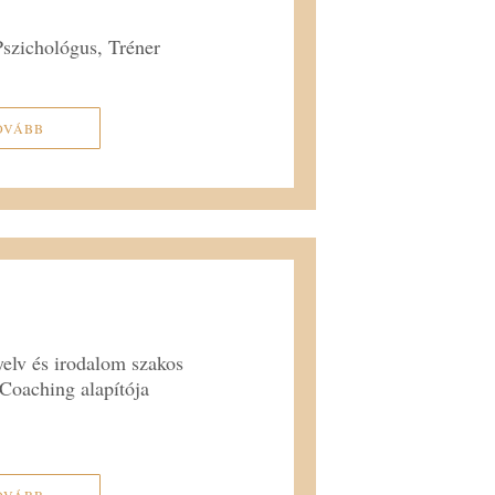
Pszichológus, Tréner
OVÁBB
elv és irodalom szakos
 Coaching alapítója
OVÁBB