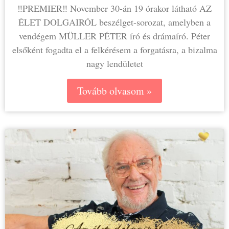
‼️PREMIER‼️ November 30-án 19 órakor látható AZ
ÉLET DOLGAIRÓL beszélget-sorozat, amelyben a
vendégem MÜLLER PÉTER író és drámaíró. Péter
elsőként fogadta el a felkérésem a forgatásra, a bizalma
nagy lendületet
Tovább olvasom »