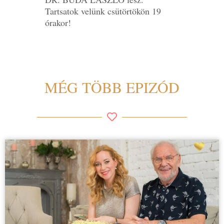
Tartsatok velünk csütörtökön 19
órakor!
MÉG TÖBB EPIZÓD