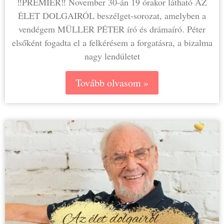
‼️PREMIER‼️ November 30-án 19 órakor látható AZ
ÉLET DOLGAIRÓL beszélget-sorozat, amelyben a
vendégem MÜLLER PÉTER író és drámaíró. Péter
elsőként fogadta el a felkérésem a forgatásra, a bizalma
nagy lendületet
Tovább olvasom »