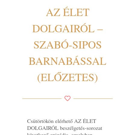
AZ ÉLET
DOLGAIRÓL –
SZABÓ-SIPOS
BARNABÁSSAL
(ELŐZETES)
Csütörtökön elérhető AZ ÉLET
DOLGAIRÓL beszélgetés-sorozat
következő epizódja, amelyben