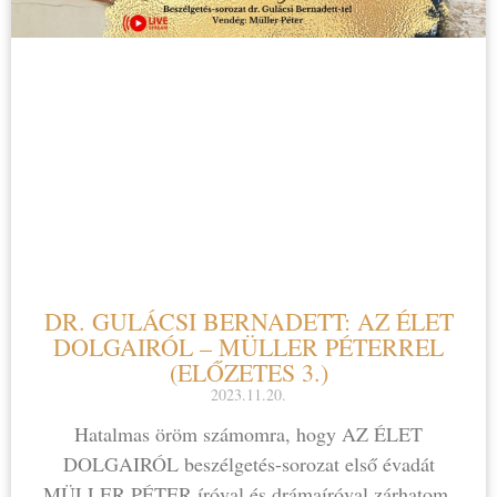
DR. GULÁCSI BERNADETT: AZ ÉLET
DOLGAIRÓL – MÜLLER PÉTERREL
(ELŐZETES 3.)
2023.11.20.
Hatalmas öröm számomra, hogy AZ ÉLET
DOLGAIRÓL beszélgetés-sorozat első évadát
MÜLLER PÉTER íróval és drámaíróval zárhatom.