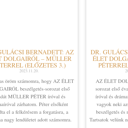
GULÁCSI BERNADETT: AZ
DR. GULÁCS
T DOLGAIRÓL – MÜLLER
ÉLET DOLG
TERREL (ELŐZETES 3.)
PÉTERREL
2023.11.20.
2
as öröm számomra, hogy AZ ÉLET
AZ ÉLET DOLG
AIRÓL beszélgetés-sorozat első
sorozat első 
adát MÜLLER PÉTER íróval és
íróval és dráma
aíróval zárhatom. Péter elsőként
vagyok neki azé
dta el a felkérésem a forgatásra, a
beszélgetés és
a nagy lendületet adott számomra.
Tartsatok velünk 