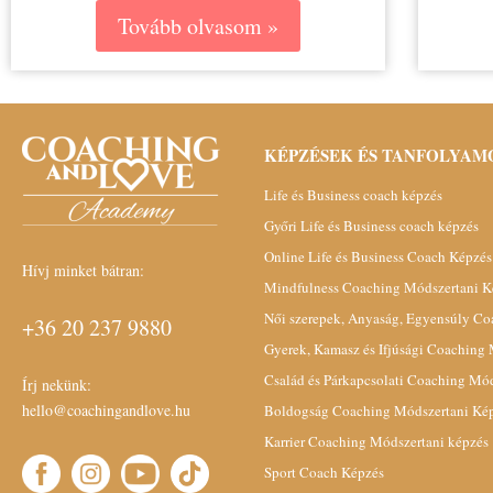
Tovább olvasom »
KÉPZÉSEK ÉS TANFOLYAM
Life és Business coach képzés
Győri Life és Business coach képzés
Online Life és Business Coach Képzés
Hívj minket bátran:
Mindfulness Coaching Módszertani K
Női szerepek, Anyaság, Egyensúly C
+36 20 237 9880
Gyerek, Kamasz és Ifjúsági Coaching
Család és Párkapcsolati Coaching Mó
Írj nekünk:
hello@coachingandlove.hu
Boldogság Coaching Módszertani Ké
Karrier Coaching Módszertani képzés
Sport Coach Képzés