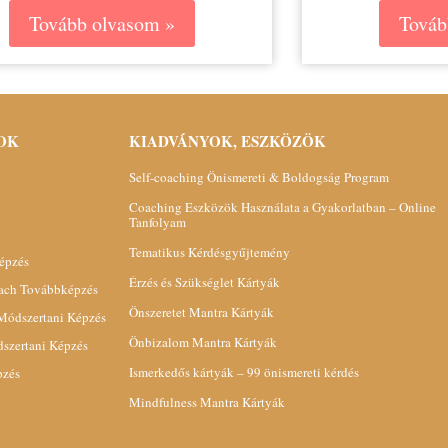
Tovább olvasom »
Továb
OK
KIADVÁNYOK, ESZKÖZÖK
Self-coaching Önismereti & Boldogság Program
Coaching Eszközök Használata a Gyakorlatban – Online
Tanfolyam
Tematikus Kérdésgyűjtemény
épzés
Érzés és Szükséglet Kártyák
oach Továbbképzés
Önszeretet Mantra Kártyák
 Módszertani Képzés
Önbizalom Mantra Kártyák
dszertani Képzés
Ismerkedős kártyák – 99 önismereti kérdés
pzés
Mindfulness Mantra Kártyák