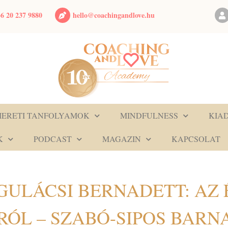
hello@coachingandlove.hu
6 20 237 9880
MERETI TANFOLYAMOK
MINDFULNESS
KIA
K
PODCAST
MAGAZIN
KAPCSOLAT
 GULÁCSI BERNADETT: AZ 
RÓL – SZABÓ-SIPOS BARN