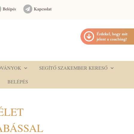
Belépés
Kapcsolat
DVÁNYOK
SEGÍTŐ SZAKEMBER KERESŐ
BELÉPÉS
ÉLET
ABÁSSAL