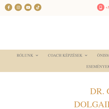
+3
RÓLUNK
COACH KÉPZÉSEK
ÖNIS
ESEMÉNYE
DR.
DOLGAI