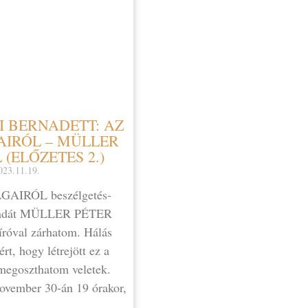
I BERNADETT: AZ
AIRÓL – MÜLLER
 (ELŐZETES 2.)
023.11.19.
AIRÓL beszélgetés-
évadát MÜLLER PÉTER
íróval zárhatom. Hálás
rt, hogy létrejött ez a
 megoszthatom veletek.
november 30-án 19 órakor,