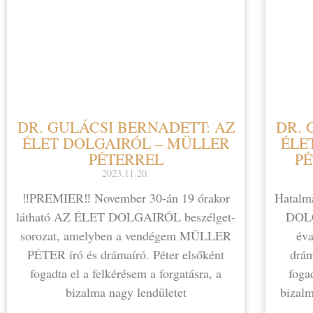
DR. GULÁCSI BERNADETT: AZ
DR. 
ÉLET DOLGAIRÓL – MÜLLER
ÉLE
PÉTERREL
PÉ
2023.11.20.
‼️PREMIER‼️ November 30-án 19 órakor
Hatalm
látható AZ ÉLET DOLGAIRÓL beszélget-
DOLG
sorozat, amelyben a vendégem MÜLLER
év
PÉTER író és drámaíró. Péter elsőként
drám
fogadta el a felkérésem a forgatásra, a
foga
bizalma nagy lendületet
bizalm