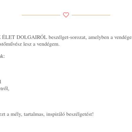
AZ ÉLET DOLGAIRÓL beszélget-sorozat, amelyben a vendég
estőművész lesz a vendégem.
nk:
l
tről,
zt a mély, tartalmas, inspiráló beszélgetést!