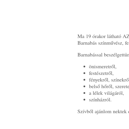
Ma 19 órakor látható 
Barnabás színművész, f
Barnabással beszélgettü
önismeretről,
festészetről,
fényekről, színekrő
belső hőről, szerete
a lélek világáról,
színházról.
Szívből ajánlom nektek e