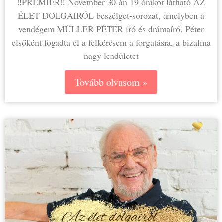
‼️PREMIER‼️ November 30-án 19 órakor látható AZ
ÉLET DOLGAIRÓL beszélget-sorozat, amelyben a
vendégem MÜLLER PÉTER író és drámaíró. Péter
elsőként fogadta el a felkérésem a forgatásra, a bizalma
nagy lendületet
Tovább olvasom »