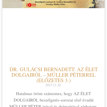
DR. GULÁCSI BERNADETT: AZ ÉLET
DOLGAIRÓL – MÜLLER PÉTERREL
(ELŐZETES 3.)
2023.11.20.
Hatalmas öröm számomra, hogy AZ ÉLET
DOLGAIRÓL beszélgetés-sorozat első évadát
MÜLLER PÉTER íróval és drámaíróval zárhatom.