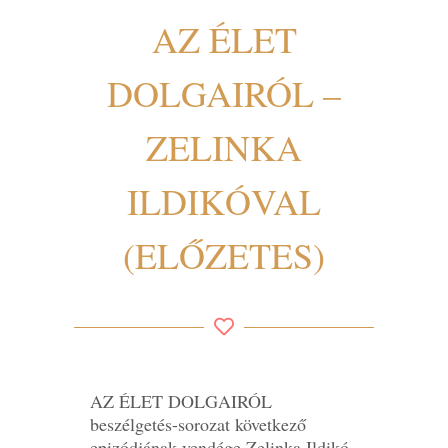
AZ ÉLET
DOLGAIRÓL –
ZELINKA
ILDIKÓVAL
(ELŐZETES)
AZ ÉLET DOLGAIRÓL
beszélgetés-sorozat következő
epizódjának vendége Zelinka Ildikó