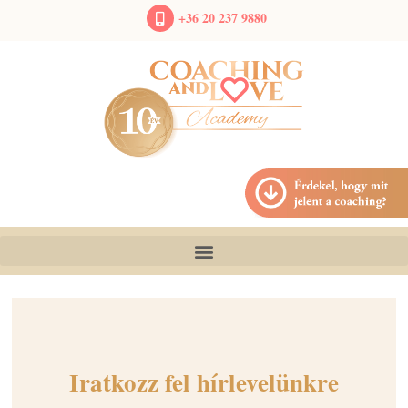
+36 20 237 9880
Iratkozz fel hírlevelünkre