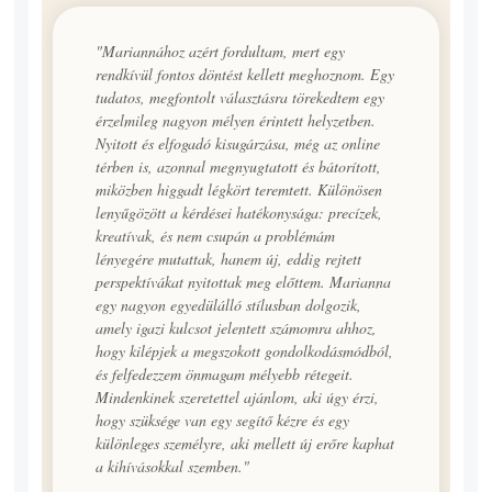
"Mariannához azért fordultam, mert egy
rendkívül fontos döntést kellett meghoznom. Egy
tudatos, megfontolt választásra törekedtem egy
érzelmileg nagyon mélyen érintett helyzetben.
Nyitott és elfogadó kisugárzása, még az online
térben is, azonnal megnyugtatott és bátorított,
miközben higgadt légkört teremtett. Különösen
lenyűgözött a kérdései hatékonysága: precízek,
kreatívak, és nem csupán a problémám
lényegére mutattak, hanem új, eddig rejtett
perspektívákat nyitottak meg előttem. Marianna
egy nagyon egyedülálló stílusban dolgozik,
amely igazi kulcsot jelentett számomra ahhoz,
hogy kilépjek a megszokott gondolkodásmódból,
és felfedezzem önmagam mélyebb rétegeit.
Mindenkinek szeretettel ajánlom, aki úgy érzi,
hogy szüksége van egy segítő kézre és egy
különleges személyre, aki mellett új erőre kaphat
a kihívásokkal szemben."