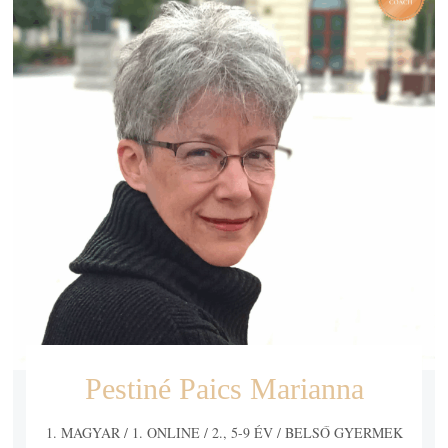
Pestiné Paics Marianna
1. MAGYAR
/
1. ONLINE
/
2., 5-9 ÉV
/
BELSŐ GYERMEK