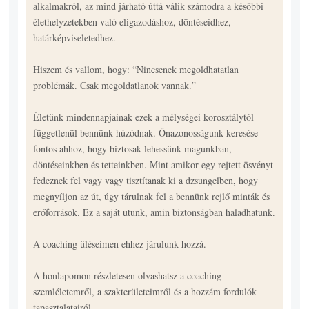
alkalmakról, az mind járható úttá válik számodra a későbbi
élethelyzetekben való eligazodáshoz, döntéseidhez,
határképviseletedhez.
Hiszem és vallom, hogy: “Nincsenek megoldhatatlan
problémák. Csak megoldatlanok vannak.”
Életünk mindennapjainak ezek a mélységei korosztálytól
függetlenül bennünk húzódnak. Önazonosságunk keresése
fontos ahhoz, hogy biztosak lehessünk magunkban,
döntéseinkben és tetteinkben. Mint amikor egy rejtett ösvényt
fedeznek fel vagy vagy tisztítanak ki a dzsungelben, hogy
megnyíljon az út, úgy tárulnak fel a bennünk rejlő minták és
erőforrások. Ez a saját utunk, amin biztonságban haladhatunk.
A coaching üléseimen ehhez járulunk hozzá.
A honlapomon részletesen olvashatsz a coaching
szemléletemről, a szakterületeimről és a hozzám fordulók
tapasztalatairól.