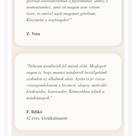
gyorsan odairányítottad a figyelmemet, ahhoz a
momentumhoz, amit én magam nem vettem
észre, és amivel saját magamat gátoltam.
Köszönöm a segítségedet!"
Z. Vera
"Nehezen tárulkozok fel mások előtt. Meglepett
engem is, hogy mennyi mindenről beszélgettünk
szabadon az alkalmak alatt. Azóta is jó vissza-
visszagondolonom a kíváncsi, alapos, motiváló
kérdéseidre, kísérésedre. Könnyebben telnek a
mindennapok."
F. Ildikó
42 éves, közalkalmazott