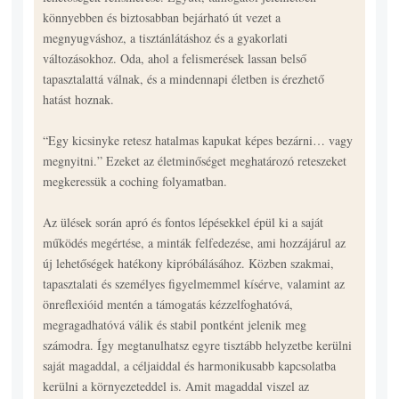
könnyebben és biztosabban bejárható út vezet a
megnyugváshoz, a tisztánlátáshoz és a gyakorlati
változásokhoz. Oda, ahol a felismerések lassan belső
tapasztalattá válnak, és a mindennapi életben is érezhető
hatást hoznak.
“Egy kicsinyke retesz hatalmas kapukat képes bezárni… vagy
megnyitni.” Ezeket az életminőséget meghatározó reteszeket
megkeressük a coching folyamatban.
Az ülések során apró és fontos lépésekkel épül ki a saját
működés megértése, a minták felfedezése, ami hozzájárul az
új lehetőségek hatékony kipróbálásához. Közben szakmai,
tapasztalati és személyes figyelmemmel kísérve, valamint az
önreflexióid mentén a támogatás kézzelfoghatóvá,
megragadhatóvá válik és stabil pontként jelenik meg
számodra. Így megtanulhatsz egyre tisztább helyzetbe kerülni
saját magaddal, a céljaiddal és harmonikusabb kapcsolatba
kerülni a környezeteddel is. Amit magaddal viszel az