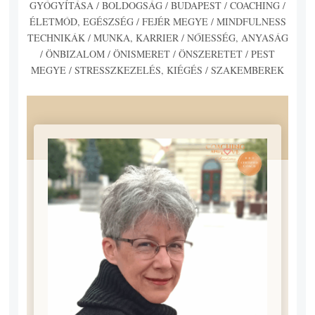
GYÓGYÍTÁSA
/
BOLDOGSÁG
/
BUDAPEST
/
COACHING
/
ÉLETMÓD, EGÉSZSÉG
/
FEJÉR MEGYE
/
MINDFULNESS
TECHNIKÁK
/
MUNKA, KARRIER
/
NŐIESSÉG, ANYASÁG
/
ÖNBIZALOM
/
ÖNISMERET
/
ÖNSZERETET
/
PEST
MEGYE
/
STRESSZKEZELÉS, KIÉGÉS
/
SZAKEMBEREK