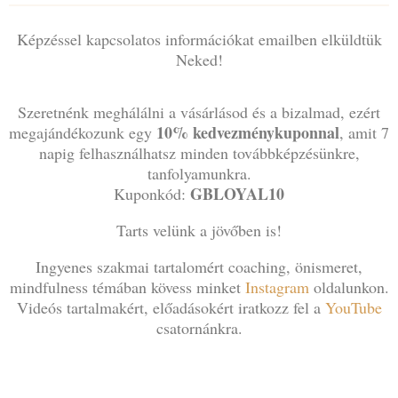
Képzéssel kapcsolatos információkat emailben elküldtük
Neked!
Szeretnénk meghálálni a vásárlásod és a bizalmad, ezért
10% kedvezménykuponnal
megajándékozunk egy
, amit 7
napig felhasználhatsz minden továbbképzésünkre,
tanfolyamunkra.
GBLOYAL10
Kuponkód:
Tarts velünk a jövőben is!
Ingyenes szakmai tartalomért coaching, önismeret,
mindfulness témában kövess minket
Instagram
oldalunkon.
Videós tartalmakért, előadásokért iratkozz fel a
YouTube
csatornánkra.