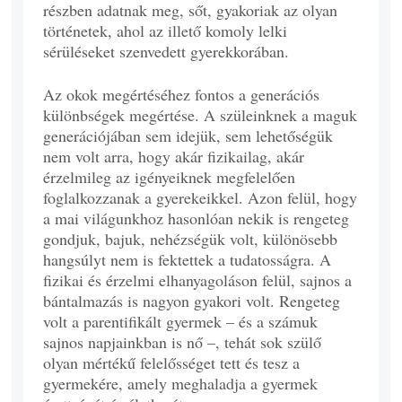
részben adatnak meg, sőt, gyakoriak az olyan
történetek, ahol az illető komoly lelki
sérüléseket szenvedett gyerekkorában.
Az okok megértéséhez fontos a generációs
különbségek megértése. A szüleinknek a maguk
generációjában sem idejük, sem lehetőségük
nem volt arra, hogy akár fizikailag, akár
érzelmileg az igényeiknek megfelelően
foglalkozzanak a gyerekeikkel. Azon felül, hogy
a mai világunkhoz hasonlóan nekik is rengeteg
gondjuk, bajuk, nehézségük volt, különösebb
hangsúlyt nem is fektettek a tudatosságra. A
fizikai és érzelmi elhanyagoláson felül, sajnos a
bántalmazás is nagyon gyakori volt. Rengeteg
volt a parentifikált gyermek – és a számuk
sajnos napjainkban is nő –, tehát sok szülő
olyan mértékű felelősséget tett és tesz a
gyermekére, amely meghaladja a gyermek