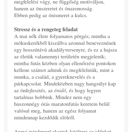
megfelelési vágy, ne függőség motiváljon,
hanem az önszeretet és önazonosság.
Ebben pedig az önismeret a kulcs.
Stressz és a rengeteg feladat
A mai nők élete folyamatos pörgés; mintha a
mókuskerékből kiszállva azonnal beneveznének
egy hosszútávú akadályversenyre, és ez a hajsza
az életük valamennyi területén megjelenik;
mintha futás közben olyan ellenőrzési pontokon
kellene számot adniuk és megfelelniük, mint a
munka, a család, a gyereknevelés és a
párkapcsolat. Mindeközben nagy hangsúlyt kap
az önfejlesztés, az
énidő
, és hogy legyen
tartalmas hobbink. Mindez nem egy
huszonnégy órás maratonfutás keretein belül
valósul meg, hanem az egész folyamat
mindennap kezdődik elölről.
Annyi mindennel akarjuk kitölteni az időnket,