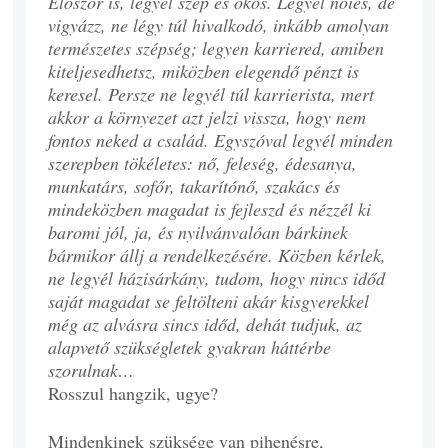
Először is, legyél szép és okos. Legyél nőies, de
vigyázz, ne légy túl hivalkodó, inkább amolyan
természetes szépség; legyen karriered, amiben
kiteljesedhetsz, miközben elegendő pénzt is
keresel. Persze ne legyél túl karrierista, mert
akkor a környezet azt jelzi vissza, hogy nem
fontos neked a család. Egyszóval legyél minden
szerepben tökéletes: nő, feleség, édesanya,
munkatárs, sofőr, takarítónő, szakács és
mindeközben magadat is fejleszd és nézzél ki
baromi jól, ja, és nyilvánvalóan bárkinek
bármikor állj a rendelkezésére. Közben kérlek,
ne legyél házisárkány, tudom, hogy nincs időd
saját magadat se feltölteni akár kisgyerekkel
még az alvásra sincs időd, dehát tudjuk, az
alapvető szükségletek gyakran háttérbe
szorulnak…
Rosszul hangzik, ugye?
Mindenkinek szüksége van pihenésre,