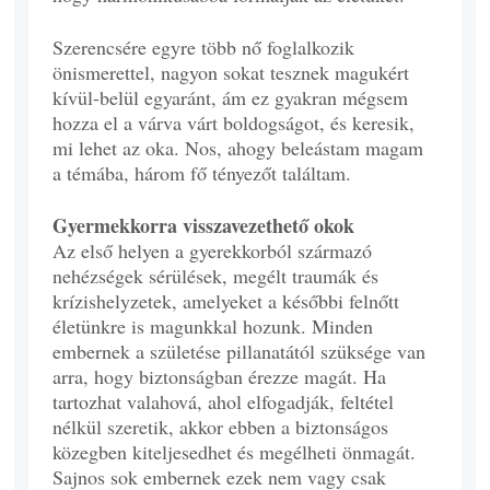
Szerencsére egyre több nő foglalkozik
önismerettel, nagyon sokat tesznek magukért
kívül-belül egyaránt, ám ez gyakran mégsem
hozza el a várva várt boldogságot, és keresik,
mi lehet az oka. Nos, ahogy beleástam magam
a témába, három fő tényezőt találtam.
Gyermekkorra visszavezethető okok
Az első helyen a gyerekkorból származó
nehézségek sérülések, megélt traumák és
krízishelyzetek, amelyeket a későbbi felnőtt
életünkre is magunkkal hozunk. Minden
embernek a születése pillanatától szüksége van
arra, hogy biztonságban érezze magát. Ha
tartozhat valahová, ahol elfogadják, feltétel
nélkül szeretik, akkor ebben a biztonságos
közegben kiteljesedhet és megélheti önmagát.
Sajnos sok embernek ezek nem vagy csak