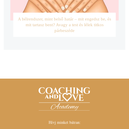
A bélrendszer, mint belső határ – mit engedsz be, és
mit tartasz bent? Avagy a test és lélek titkos
párbeszéde
Hívj minket bátran: