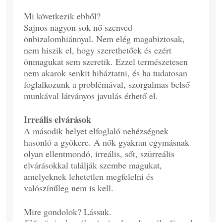
Mi következik ebből?
Sajnos nagyon sok nő szenved
önbizalomhiánnyal. Nem elég magabiztosak,
nem hiszik el, hogy szerethetőek és ezért
önmagukat sem szeretik. Ezzel természetesen
nem akarok senkit hibáztatni, és ha tudatosan
foglalkozunk a problémával, szorgalmas belső
munkával látványos javulás érhető el.
Irreális elvárások
A második helyet elfoglaló nehézségnek
hasonló a gyökere. A nők gyakran egymásnak
olyan ellentmondó, irreális, sőt, szürreális
elvárásokkal találják szembe magukat,
amelyeknek lehetetlen megfelelni és
valószínűleg nem is kell.
Mire gondolok? Lássuk.