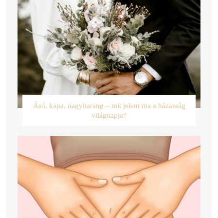
Ásó, kapa, nagyharang – mit jelent ma a házasság
világnapja?