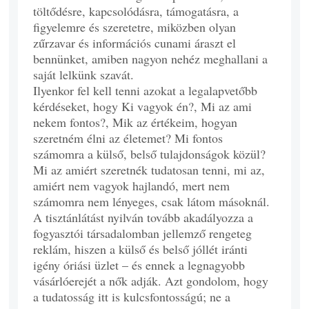
töltődésre, kapcsolódásra, támogatásra, a
figyelemre és szeretetre, miközben olyan
zűrzavar és információs cunami áraszt el
bennünket, amiben nagyon nehéz meghallani a
saját lelkünk szavát.
Ilyenkor fel kell tenni azokat a legalapvetőbb
kérdéseket, hogy Ki vagyok én?, Mi az ami
nekem fontos?, Mik az értékeim, hogyan
szeretném élni az életemet? Mi fontos
számomra a külső, belső tulajdonságok közül?
Mi az amiért szeretnék tudatosan tenni, mi az,
amiért nem vagyok hajlandó, mert nem
számomra nem lényeges, csak látom másoknál.
A tisztánlátást nyilván tovább akadályozza a
fogyasztói társadalomban jellemző rengeteg
reklám, hiszen a külső és belső jóllét iránti
igény óriási üzlet – és ennek a legnagyobb
vásárlóerejét a nők adják. Azt gondolom, hogy
a tudatosság itt is kulcsfontosságú; ne a