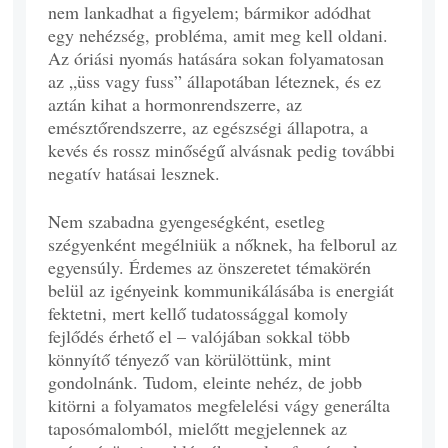
nem lankadhat a figyelem; bármikor adódhat
egy nehézség, probléma, amit meg kell oldani.
Az óriási nyomás hatására sokan folyamatosan
az „üss vagy fuss” állapotában léteznek, és ez
aztán kihat a hormonrendszerre, az
emésztőrendszerre, az egészségi állapotra, a
kevés és rossz minőségű alvásnak pedig további
negatív hatásai lesznek.
Nem szabadna gyengeségként, esetleg
szégyenként megélniük a nőknek, ha felborul az
egyensúly. Érdemes az önszeretet témakörén
belül az igényeink kommunikálásába is energiát
fektetni, mert kellő tudatossággal komoly
fejlődés érhető el – valójában sokkal több
könnyítő tényező van körülöttünk, mint
gondolnánk. Tudom, eleinte nehéz, de jobb
kitörni a folyamatos megfelelési vágy generálta
taposómalomból, mielőtt megjelennek az