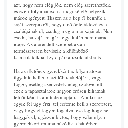
azt, hogy nem elég jók, nem elég szerethetőek,
és ezért folyamatosan a maguké elé helyezik
mások igényeit. Hiszen az a kép él bennük a
saját szerepükről, hogy a nő önfeláldozó és a
családjának él, esetleg még a munkájának. Nem
csoda, ha saját magára egyáltalán nem marad
ideje. Az alárendelt szerepet aztán
természetesen beviszik a különböző
kapcsolataikba, így a párkapcsolataikba is.
Ha az illetőnek gyerekként is folyamatosan
figyelnie kellett a szülők reakciójára, vagy
függő, esetleg szenvedélybeteg szülővel élt,
ezek a tapasztalatok nagyon erősen kihatnak
felnőttként is a mindennapjaira. Amikor az
egyik fél úgy érzi, teljesítenie kell a szeretetért,
vagy hogy el legyen fogadva, esetleg hogy ne
hagyják el, egészen biztos, hogy valamilyen
gyermekkori trauma húzódik a háttérben.