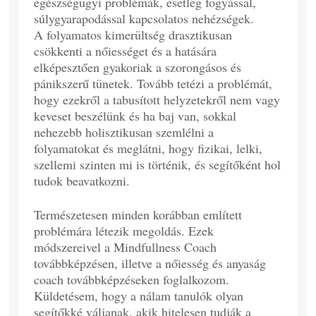
egészségügyi problémák, esetleg fogyással,
súlygyarapodással kapcsolatos nehézségek.
A folyamatos kimerültség drasztikusan
csökkenti a nőiességet és a hatására
elképesztően gyakoriak a szorongásos és
pánikszerű tünetek. Tovább tetézi a problémát,
hogy ezekről a tabusított helyzetekről nem vagy
keveset beszélünk és ha baj van, sokkal
nehezebb holisztikusan szemlélni a
folyamatokat és meglátni, hogy fizikai, lelki,
szellemi szinten mi is történik, és segítőként hol
tudok beavatkozni.
Természetesen minden korábban említett
problémára létezik megoldás. Ezek
módszereivel a Mindfullness Coach
továbbképzésen, illetve a nőiesség és anyaság
coach továbbképzéseken foglalkozom.
Küldetésem, hogy a nálam tanulók olyan
segítőkké váljanak, akik hitelesen tudják a