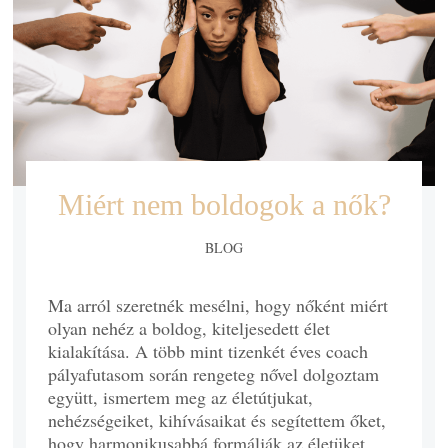
Miért nem boldogok a nők?
BLOG
Ma arról szeretnék mesélni, hogy nőként miért
olyan nehéz a boldog, kiteljesedett élet
kialakítása. A több mint tizenkét éves coach
pályafutasom során rengeteg nővel dolgoztam
együtt, ismertem meg az életútjukat,
nehézségeiket, kihívásaikat és segítettem őket,
hogy harmonikusabbá formálják az életüket.