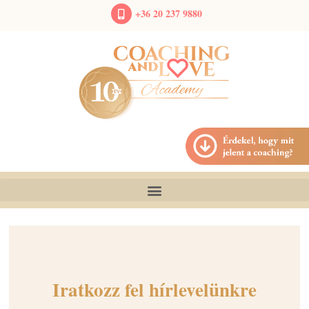
+36 20 237 9880
Iratkozz fel hírlevelünkre