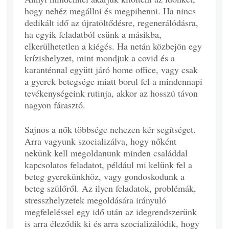
hogy nehéz megállni és megpihenni. Ha nincs
dedikált idő az újratöltődésre, regenerálódásra,
ha egyik feladatból esünk a másikba,
elkerülhetetlen a kiégés. Ha netán közbejön egy
krízishelyzet, mint mondjuk a covid és a
karanténnal együtt járó home office, vagy csak
a gyerek betegsége miatt borul fel a mindennapi
tevékenységeink rutinja, akkor az hosszú távon
nagyon fárasztó.
Sajnos a nők többsége nehezen kér segítséget.
Arra vagyunk szocializálva, hogy nőként
nekünk kell megoldanunk minden családdal
kapcsolatos feladatot, például mi kelünk fel a
beteg gyerekünkhöz, vagy gondoskodunk a
beteg szülőről. Az ilyen feladatok, problémák,
stresszhelyzetek megoldására irányuló
megfeleléssel egy idő után az idegrendszerünk
is arra éleződik ki és arra szocializálódik, hogy