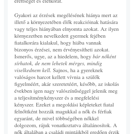
érettségét és életkorát.
Gyakori az érzések megélésének hiánya mert az
illető a környezetében élők reakcióinak hatására
vagy teljes hiányában elnyomta azokat. Az ilyen
környezetben nevelkedett gyermek fejében
fiatalkorára kialakul, hogy hiába vannak
bizonyos érzései, nem érvényesítheti azokat.
Ismerős, ugye, az a hiedelem, hogy
bár nőként
sírhatok, de nem lehetek mérges, mindig
viselkednem kell.
Sajnos, ha a gyereknek
valóságos harcot kellett vívnia a szülők
figyelméért, akár szeretetéért, később, az iskolás
években igen nagy valószínűséggel jelenik meg
a teljesítménykényszer és a megfelelési
kényszer. Ezeket a megoldási képleteket fiatal
felnőttként hozzák magukkal a nők és férfiak
egyaránt, de mivel többségében nőkkel
dolgozom, rájuk vonatkoztatva általánosítok. A
nők általában a családi mintáikból eredően érzik