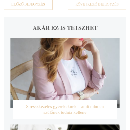
ELŐZŐ BEJEGYZÉS
KÖVETKEZŐ BEJEGYZÉS
AKÁR EZ IS TETSZHET
Stresszkezelés gyerekeknek – amit minden
szülőnek tudnia kellene