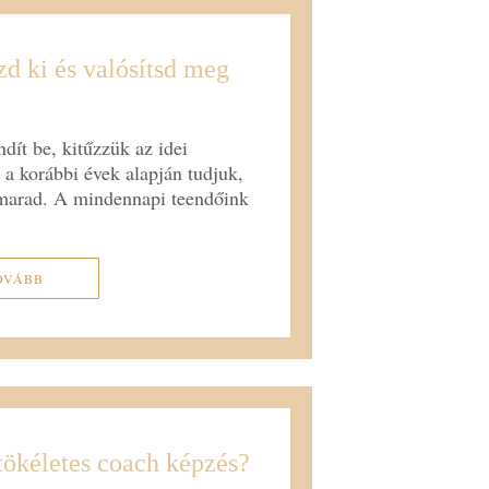
zd ki és valósítsd meg
dít be, kitűzzük az idei
 a korábbi évek alapján tudjuk,
lmarad. A mindennapi teendőink
OVÁBB
tökéletes coach képzés?