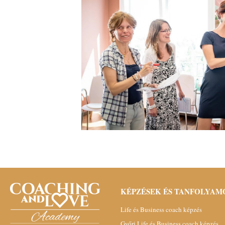
KÉPZÉSEK ÉS TANFOLYAM
Life és Business coach képzés
Győri Life és Business coach képzés