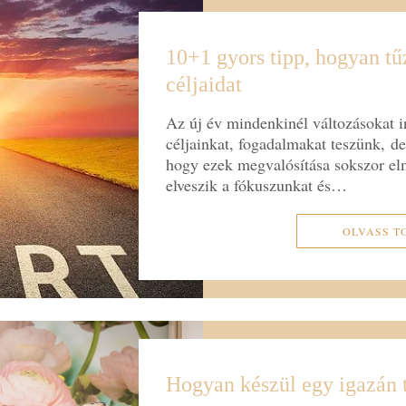
10+1 gyors tipp, hogyan tű
céljaidat
Az új év mindenkinél változásokat in
céljainkat, fogadalmakat teszünk, de
hogy ezek megvalósítása sokszor e
elveszik a fókuszunkat és…
OLVASS T
Hogyan készül egy igazán 