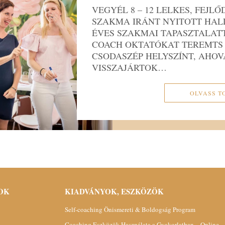
VEGYÉL 8 – 12 LELKES, FEJLŐ
SZAKMA IRÁNT NYITOTT HAL
ÉVES SZAKMAI TAPASZTALAT
COACH OKTATÓKAT TEREMTS 
CSODASZÉP HELYSZÍNT, AHO
VISSZAJÁRTOK…
OLVASS T
OK
KIADVÁNYOK, ESZKÖZÖK
Self-coaching Önismereti & Boldogság Program
Coaching Eszközök Használata a Gyakorlatban – Online