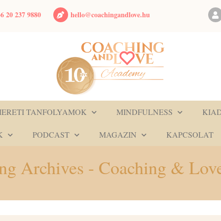
hello@coachingandlove.hu
6 20 237 9880
MERETI TANFOLYAMOK
MINDFULNESS
KIA
K
PODCAST
MAGAZIN
KAPCSOLAT
hing Archives - Coaching & Lo