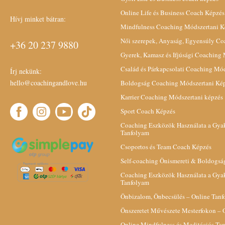
Online Life és Business Coach Képzés
Hívj minket bátran:
Mindfulness Coaching Módszertani K
Női szerepek, Anyaság, Egyensúly C
+36 20 237 9880
Gyerek, Kamasz és Ifjúsági Coaching
Család és Párkapcsolati Coaching Mó
Írj nekünk:
hello@coachingandlove.hu
Boldogság Coaching Módszertani Ké
Karrier Coaching Módszertani képzés
Sport Coach Képzés
Coaching Eszközök Használata a Gyak
Tanfolyam
Csoportos és Team Coach Képzés
Self-coaching Önismereti & Boldogsá
Coaching Eszközök Használata a Gyak
Tanfolyam
Önbizalom, Önbecsülés – Online Tan
Önszeretet Művészete Mesterfokon – 
Online Mindfulness és Meditációs Ta