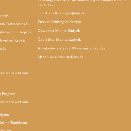
Tanfolyam
Tematikus Kérdésgyűjtemény
épzés
Érzés és Szükséglet Kártyák
oach Továbbképzés
Önszeretet Mantra Kártyák
 Módszertani Képzés
Önbizalom Mantra Kártyák
dszertani Képzés
Ismerkedős kártyák – 99 önismereti kérdés
pzés
Mindfulness Mantra Kártyák
orlatban – Online
g Program
orlatban – Online
folyam
Online Tanfolyam
nfolyam –