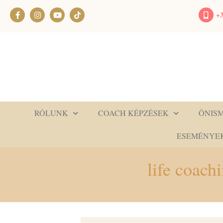
+3
RÓLUNK
COACH KÉPZÉSEK
ÖNIS
ESEMÉNYE
life coac