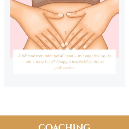
A bélrendszer, mint belső határ – mit engedsz be, és
mit tartasz bent? Avagy a test és lélek titkos
párbeszéde