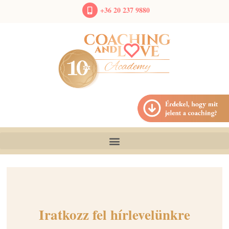
+36 20 237 9880
Iratkozz fel hírlevelünkre