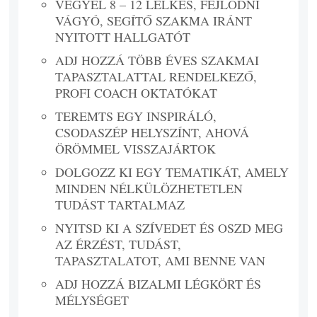
VEGYÉL 8 – 12 LELKES, FEJLŐDNI
VÁGYÓ, SEGÍTŐ SZAKMA IRÁNT
NYITOTT HALLGATÓT
ADJ HOZZÁ TÖBB ÉVES SZAKMAI
TAPASZTALATTAL RENDELKEZŐ,
PROFI COACH OKTATÓKAT
TEREMTS EGY INSPIRÁLÓ,
CSODASZÉP HELYSZÍNT, AHOVÁ
ÖRÖMMEL VISSZAJÁRTOK
DOLGOZZ KI EGY TEMATIKÁT, AMELY
MINDEN NÉLKÜLÖZHETETLEN
TUDÁST TARTALMAZ
NYITSD KI A SZÍVEDET ÉS OSZD MEG
AZ ÉRZÉST, TUDÁST,
TAPASZTALATOT, AMI BENNE VAN
ADJ HOZZÁ BIZALMI LÉGKÖRT ÉS
MÉLYSÉGET