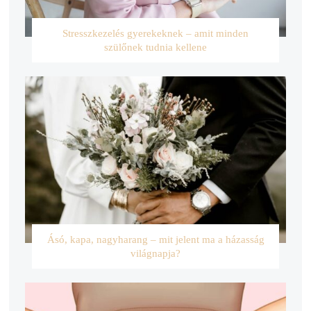
Stresszkezelés gyerekeknek – amit minden
szülőnek tudnia kellene
Ásó, kapa, nagyharang – mit jelent ma a házasság
világnapja?