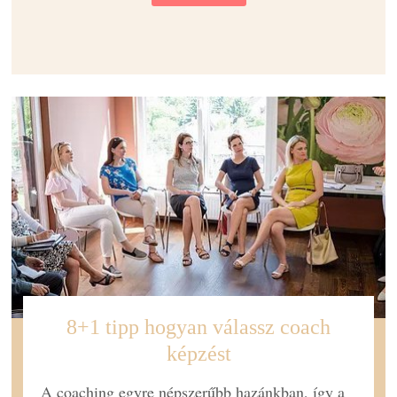
8+1 tipp hogyan válassz coach
képzést
A coaching egyre népszerűbb hazánkban, így a