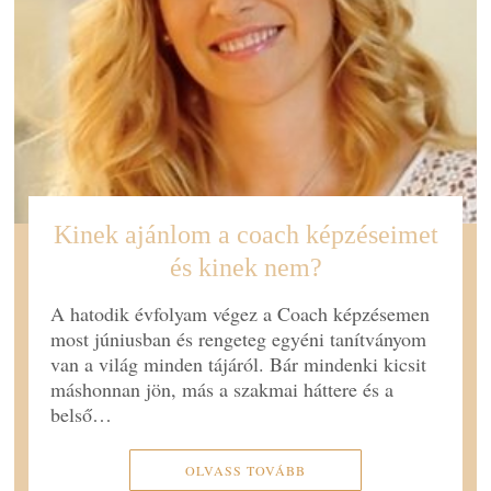
Kinek ajánlom a coach képzéseimet
és kinek nem?
A hatodik évfolyam végez a Coach képzésemen
most júniusban és rengeteg egyéni tanítványom
van a világ minden tájáról. Bár mindenki kicsit
máshonnan jön, más a szakmai háttere és a
belső…
OLVASS TOVÁBB