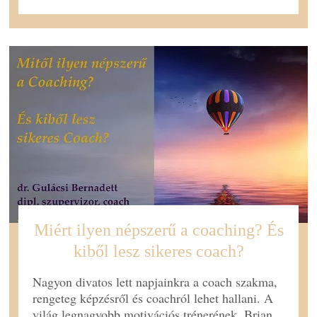
Miért ilyen népszerű a coaching? És
kiből lesz sikeres coach?
Nagyon divatos lett napjainkra a coach szakma,
rengeteg képzésről és coachról lehet hallani. A
világ legnagyobb motivációs trénerének, Brian