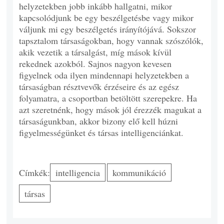
helyzetekben jobb inkább hallgatni, mikor
kapcsolódjunk be egy beszélgetésbe vagy mikor
váljunk mi egy beszélgetés irányítójává. Sokszor
tapsztalom társaságokban, hogy vannak szószólók,
akik vezetik a társalgást, míg mások kívül
rekednek azokból. Sajnos nagyon kevesen
figyelnek oda ilyen mindennapi helyzetekben a
társaságban résztvevők érzéseire és az egész
folyamatra, a csoportban betöltött szerepekre. Ha
azt szeretnénk, hogy mások jól érezzék magukat a
társaságunkban, akkor bizony elő kell húzni
figyelmességünket és társas intelligenciánkat.
Címkék:
intelligencia
kommunikáció
társas