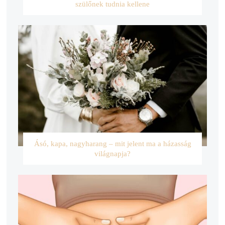
szülőnek tudnia kellene
Ásó, kapa, nagyharang – mit jelent ma a házasság
világnapja?