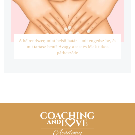
A bélrendszer, mint belső határ – mit engedsz be, és
mit tartasz bent? Avagy a test és lélek titkos
párbeszéde