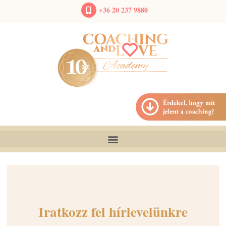
+36 20 237 9880
Iratkozz fel hírlevelünkre