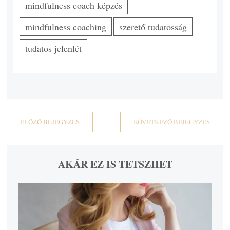
mindfulness coach képzés
mindfulness coaching
szerető tudatosság
tudatos jelenlét
ELŐZŐ BEJEGYZÉS
KÖVETKEZŐ BEJEGYZÉS
AKÁR EZ IS TETSZHET