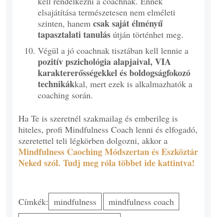
kell rendelkezni a coachnak. Ennek
elsajátítása természetesen nem elméleti
csak saját élményű
szinten, hanem
tapasztalati tanulás
útján történhet meg.
Végül a jó coachnak tisztában kell lennie a
pozitív pszichológia alapjaival, VIA
karaktererősségekkel és boldogságfokozó
technikák
kal, mert ezek is alkalmazhatók a
coaching során.
Ha Te is szeretnél szakmailag és emberileg is
hiteles, profi Mindfulness Coach lenni és elfogadó,
szeretettel teli légkörben dolgozni, akkor a
Mindfulness Caoching Módszertan és Eszköztár
Neked szól. Tudj meg róla többet ide kattintva!
Címkék:
mindfulness
mindfulness coach