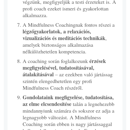
végzünk, megfigyeljük a testi érzeteket is. A
profi coach ezeket ismeri és gyakorlottan
alkalmazza.
A Mindfulness Coachingnak fontos részei a
légzőgyakorlatok, a relaxációs,
vizualizációs és meditációs technikák
,
amelyek biztonságos alkalmazása
nélkülözhetetlen kompetencia.
érzések
A coaching során foglalkozunk
megfigyelésével, tudatosításával,
átalakításával
– az ezekben való jártássag
szintén elengedhetetlen egy profi
Mindfulness Coach részéről.
Gondolataink megfigyelése, tudatosítása,
az elme elcsendesítése
talán a legnehezebb
mindannyiunk számára és sokszor ez adja a
legnagyobb változást. A Mindfulness
Coaching során ebben is nagy jártássaggal