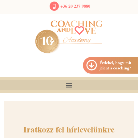
+36 20 237 9880
Iratkozz fel hírlevelünkre