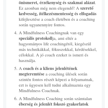
önismeret, érzékenység és szakmai alázat
.
szerető
Ez azonban még nem elegendő! A
kedvesség, ítélkezésmentesség és elfogadás
kifejlesztése a coach életében és a coaching
során ugyanennyire fontos.
A Mindfulness Coachingnak van egy
speciális protokoll
ja, ami eltér a
hagyományos life coachingétól, kiegészül
más technikákkal, fókuszokkal, kérdésekkel,
célokkal. A jó coach ezeket is ismeri és
használja.
coach és a kliens jelenlétének
A
megteremtése
a coaching ülések során
szintén fontos részét képezi a folyamatnak,
ezt is ügyesen kell tudni alkalmaznia egy
Mindfulness Coachnak.
A Mindfulness Coaching során számtalan
éberség és jelenlét fokozó gyakorlatok