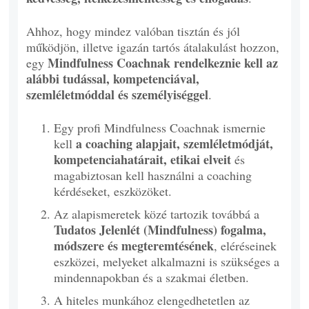
Ahhoz, hogy mindez valóban tisztán és jól
működjön, illetve igazán tartós átalakulást hozzon,
Mindfulness Coachnak rendelkeznie kell az
egy
alábbi tudással, kompetenciával,
szemléletmóddal és személyiséggel
.
Egy profi Mindfulness Coachnak ismernie
a coaching alapjait, szemléletmódját,
kell
kompetenciahatárait, etikai elveit
és
magabiztosan kell használni a coaching
kérdéseket, eszközöket.
Az alapismeretek közé tartozik továbbá a
Tudatos Jelenlét (Mindfulness) fogalma,
módszere és megteremtésének
, eléréseinek
eszközei, melyeket alkalmazni is szükséges a
mindennapokban és a szakmai életben.
A hiteles munkához elengedhetetlen az