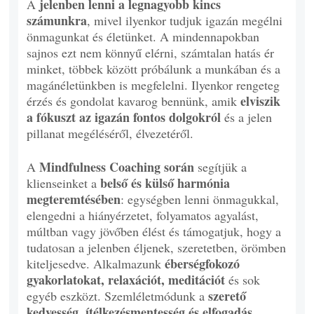
jelenben lenni a legnagyobb kincs
A
számunkra
, mivel ilyenkor tudjuk igazán megélni
önmagunkat és életünket. A mindennapokban
sajnos ezt nem könnyű elérni, számtalan hatás ér
minket, többek között próbálunk a munkában és a
magánéletünkben is megfelelni. Ilyenkor rengeteg
elviszik
érzés és gondolat kavarog bennünk, amik
a fókuszt az igazán fontos dolgokról
és a jelen
pillanat megéléséről, élvezetéről.
Mindfulness Coaching során
A
segítjük a
belső és külső harmónia
klienseinket a
megteremtésében
: egységben lenni önmagukkal,
elengedni a hiányérzetet, folyamatos agyalást,
múltban vagy jövőben élést és támogatjuk, hogy a
tudatosan a jelenben éljenek, szeretetben, örömben
éberségfokozó
kiteljesedve. Alkalmazunk
gyakorlatokat, relaxációt, meditációt
és sok
szerető
egyéb eszközt. Szemléletmódunk a
kedvesség, ítélkezésmentesség és elfogadás
.