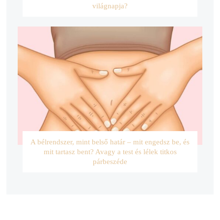
világnapja?
A bélrendszer, mint belső határ – mit engedsz be, és
mit tartasz bent? Avagy a test és lélek titkos
párbeszéde