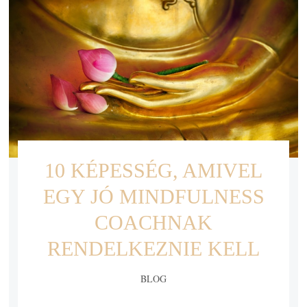
10 KÉPESSÉG, AMIVEL
EGY JÓ MINDFULNESS
COACHNAK
RENDELKEZNIE KELL
BLOG